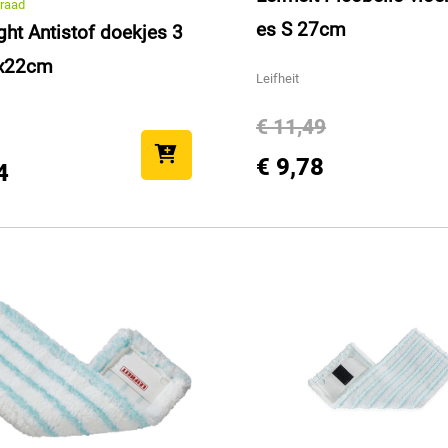
raad
es S 27cm
ght Antistof doekjes 3
9x22cm
Leifheit
€ 11,49
€ 9,78
4