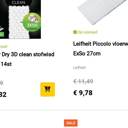
Op voorraad
Leifheit Piccolo vloer
raad
ExSo 27cm
r Dry 3D clean stofwisd
 14st
Leifheit
€ 11,49
99
€ 9,78
32
SALE