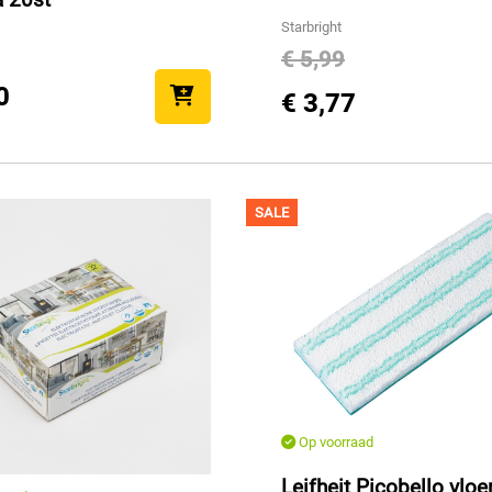
Starbright
€ 5,99
0
€ 3,77
SALE
Op voorraad
Leifheit Picobello vlo