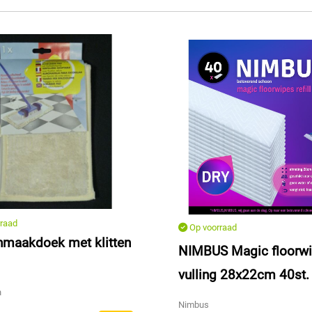
raad
Op voorraad
maakdoek met klitten
NIMBUS Magic floorwi
vulling 28x22cm 40st.
n
Nimbus