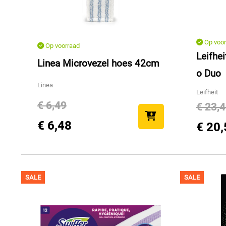
Op voor
Op voorraad
Leifhei
Linea Microvezel hoes 42cm
o Duo
Linea
Leifheit
€ 6,49
€ 23,
€ 6,48
€ 20,
SALE
SALE