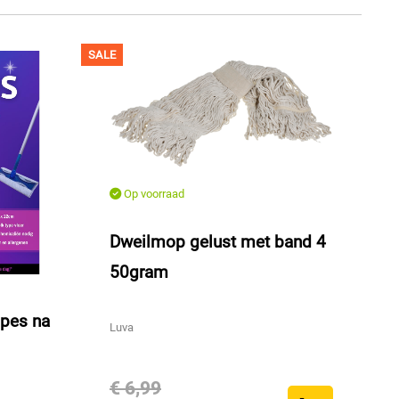
SALE
Op voorraad
Dweilmop gelust met band 4
50gram
pes na
Luva
€ 6,99