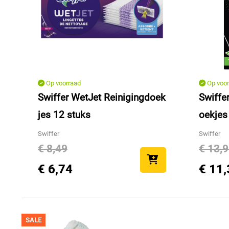
Op voorraad
Op voor
Swiffer WetJet Reinigingdoek
Swiffe
jes 12 stuks
oekjes
Swiffer
Swiffer
€ 8,49
€ 13,
€ 6,74
€ 11,
SALE