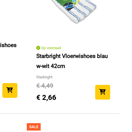
wishoes
Op voorraad
Starbright Vloerwishoes blau
w-wit 42cm
Starbright
€ 4,49
€ 2,66
SALE