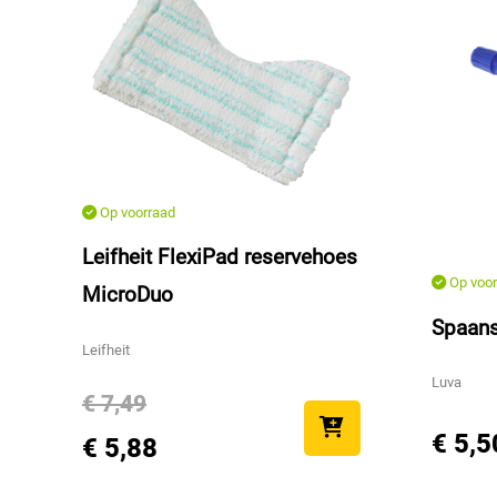
Op voorraad
Leifheit FlexiPad reservehoes
Op voor
MicroDuo
Spaan
Leifheit
Luva
€ 7,49
€ 5,5
€ 5,88