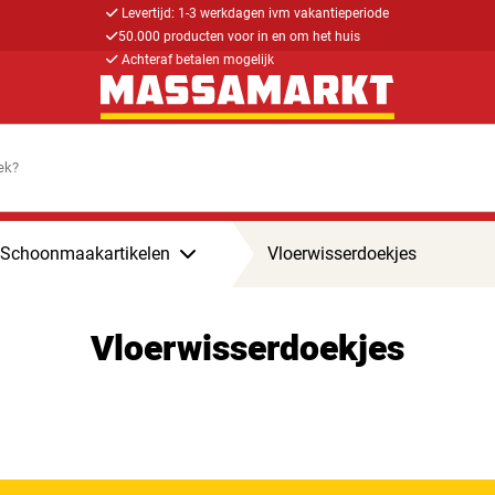
Levertijd: 1-3 werkdagen ivm vakantieperiode
50.000 producten voor in en om het huis
Achteraf betalen mogelijk
Schoonmaakartikelen
Vloerwisserdoekjes
Vloerwisserdoekjes