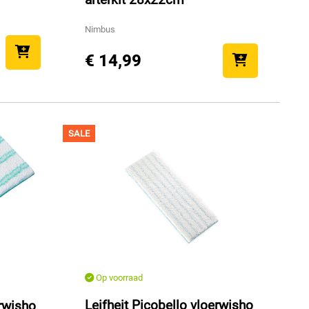
Nimbus
€ 14,99
SALE
Op voorraad
Leifheit Picobello vloerwisho
erwisho