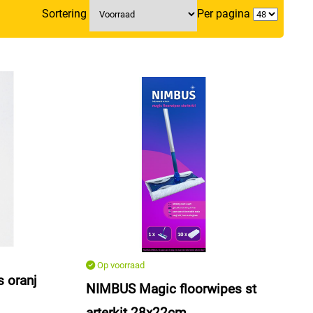
Sortering
Per pagina
Op voorraad
s oranj
NIMBUS Magic floorwipes st
arterkit 28x22cm