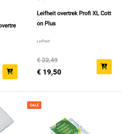
Leifheit overtrek Profi XL Cott
on Plus
overtre
Leifheit
€ 22,49
€ 19,50
SALE