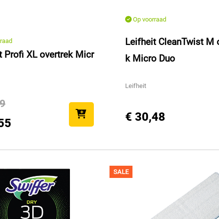
Op voorraad
Leifheit CleanTwist M 
raad
t Profi XL overtrek Micr
k Micro Duo
Leifheit
49
€ 30,48
55
SALE