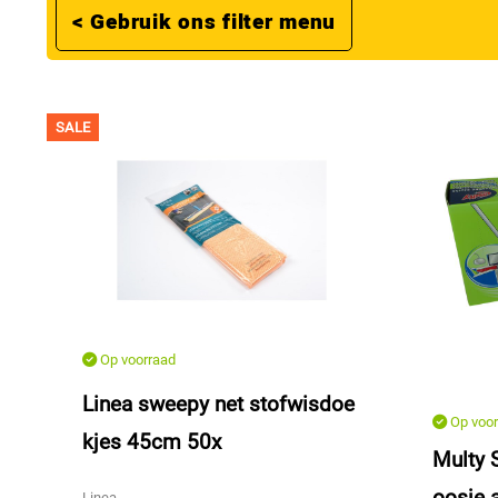
< Gebruik ons filter menu
SALE
Op voorraad
Linea sweepy net stofwisdoe
Op voor
kjes 45cm 50x
Multy 
oosje 
Linea