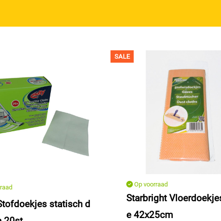
SALE
Op voorraad
raad
Starbright Vloerdoekje
Stofdoekjes statisch d
e 42x25cm
a 20st