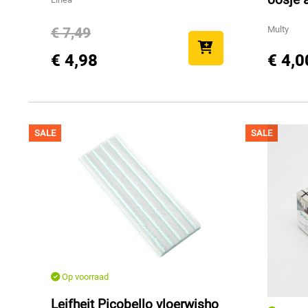
€ 7,49
Multy
€ 4,0
€ 4,98
SALE
SALE
Op voorraad
Leifheit Picobello vloerwisho