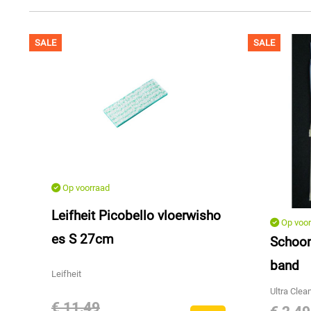
SALE
SALE
Op voorraad
Leifheit Picobello vloerwisho
Op voor
es S 27cm
Schoon
band
Leifheit
Ultra Clea
€ 11,49