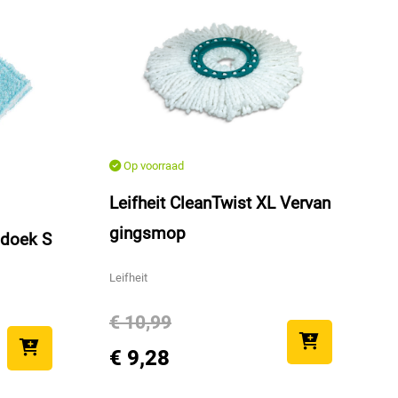
Op voorraad
Leifheit CleanTwist XL Vervan
gingsmop
 doek S
Leifheit
€ 10,99
€ 9,28