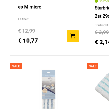
Op voor
es M micro
Starbri
2st 2
Leifheit
Starbright
€ 12,99
€ 3,99
€ 10,77
€ 2,1
SALE
SALE