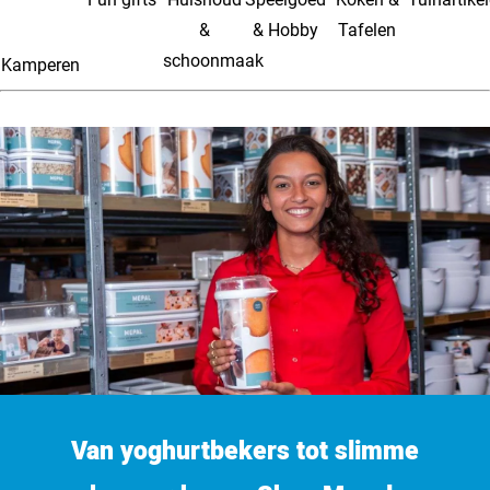
&
& Hobby
Tafelen
schoonmaak
Kamperen
Van yoghurtbekers tot slimme