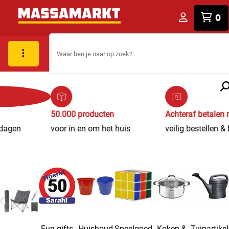
0
Vakantieperiode
50.000 producten
levertijd: 1-3 werkdagen
voor in en om het huis
Fun gifts
Huishoud
Speelgoed
Koken &
Tuinartike