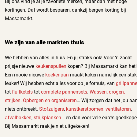
Bij ons vind je al je favoriete merken, maar dan met hoge
kortingen. Dat wordt besparen, dankzij bergen korting bij
Massamarkt.
We zijn van alle markten thuis
We hebben van alles in huis. En jij straks ook! Voor ’n zacht
prijsje nieuwe
keukenspullen
kopen? Bij Massamarkt kan het!
Een mooie nieuwe
koekenpan
maakt koken namelijk een stuk
leuker! Wij hebben echt alles voor op je fornuis, van
grillpann
tot
fluitketels
tot
complete pannensets
.
Wassen, drogen,
strijken
.
Opbergen en organiseren
… Wij zorgen dat het jou aa
niets ontbreekt.
Stofzuigers
,
kunstkerstbomen
,
ventilatoren
,
afvalbakken
,
strijkplanken
… en dan voor vele euro’s goedkoper
Bij Massamarkt raak je niet uitgekeken!