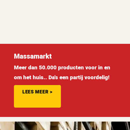
Massamarkt
Meer dan 50.000 producten voor in en
om het huis.. Da's een partij voordelig!
LEES MEER >