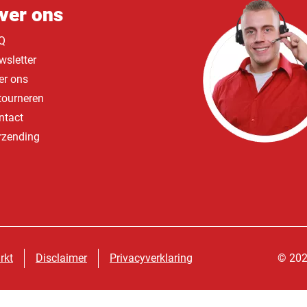
ver ons
Q
wsletter
er ons
tourneren
ntact
rzending
rkt
Disclaimer
Privacyverklaring
© 202