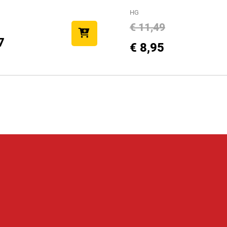
HG
€ 11,49
7
€ 8,95