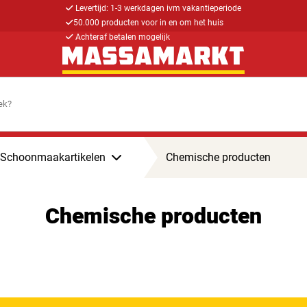
Levertijd: 1-3 werkdagen ivm vakantieperiode
50.000 producten voor in en om het huis
Achteraf betalen mogelijk
Schoonmaakartikelen
Chemische producten
Chemische producten