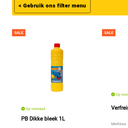
< Gebruik ons filter menu
SALE
SALE
Op voor
Verfrei
Op voorraad
PB Dikke bleek 1L
Merkloos