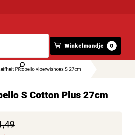
Winkelmandje
0
Leifheit Picobello vloerwishoes S 27cm
bello S Cotton Plus 27cm
1,49