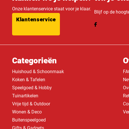
Onze klantenservice staat voor je klaar.
Blijf op de hoogt
Klantenservice
Categorieën
O
Huishoud & Schoonmaak
FA
Koken & Tafelen
Ne
Speelgoed & Hobby
Ov
Tuinartikelen
Re
Vrije tijd & Outdoor
Co
Wonen & Deco
Ve
Buitenspeelgoed
Gifts & Gadgets