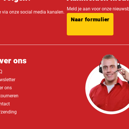
Meld je aan voor onze nieuwsbr
e via onze social media kanalen.
Naar formulier
ver ons
Q
wsletter
er ons
tourneren
ntact
rzending