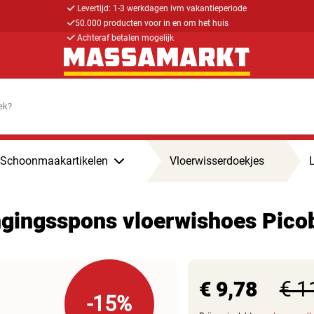
Levertijd: 1-3 werkdagen ivm vakantieperiode
50.000 producten voor in en om het huis
Achteraf betalen mogelijk
Schoonmaakartikelen
Vloerwisserdoekjes
angingsspons vloerwishoes Pico
€ 9,78
€ 1
-15%