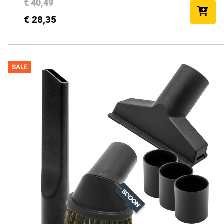
€ 40,49
€ 28,35
SALE