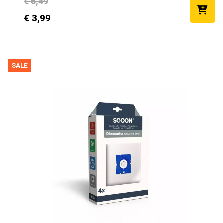
€ 6,49
€ 3,99
SALE