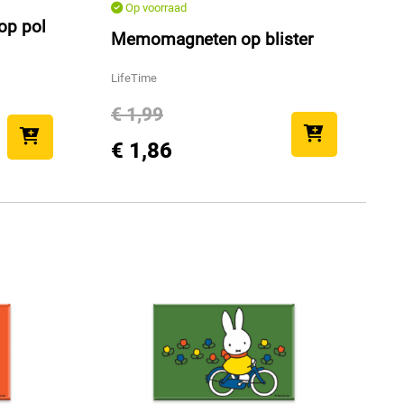
Op voorraad
op pol
Memomagneten op blister
LifeTime
€ 1,99
€ 1,86