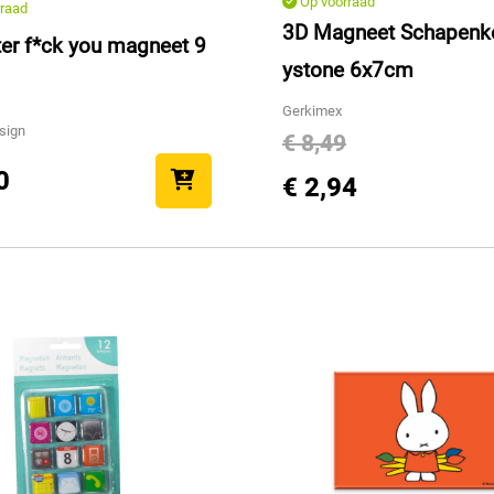
Op voorraad
raad
3D Magneet Schapenk
er f*ck you magneet 9
ystone 6x7cm
Gerkimex
sign
€ 8,49
0
€ 2,94