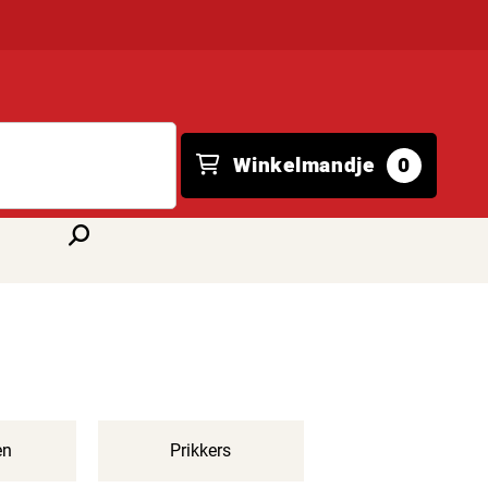
Winkelmandje
0
en
Prikkers