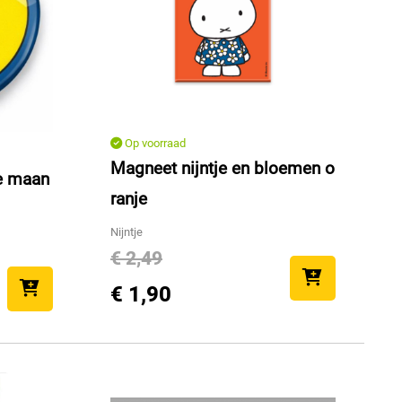
Op voorraad
Magneet nijntje en bloemen o
je maan
ranje
Nijntje
€ 2,49
€ 1,90