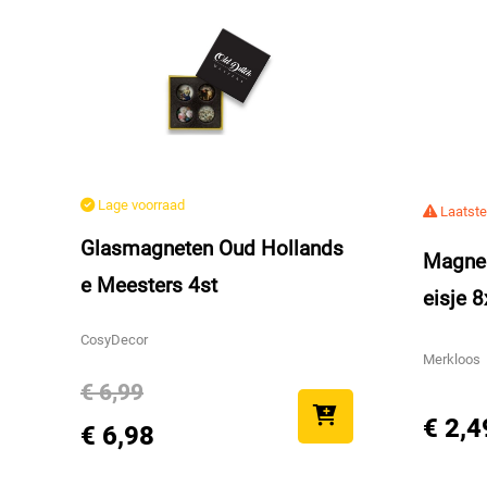
Lage voorraad
Laatste
Glasmagneten Oud Hollands
Magne
e Meesters 4st
eisje 
CosyDecor
Merkloos
€ 6,99
€ 2,4
€ 6,98