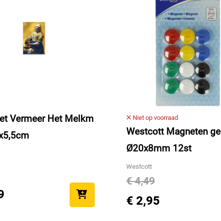
et Vermeer Het Melkm
Niet op voorraad
Westcott Magneten ge
8x5,5cm
Ø20x8mm 12st
Westcott
€ 4,49
9
€ 2,95