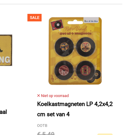
SALE
Niet op voorraad
Koelkastmagneten LP 4,2x4,2
aal
cm set van 4
OOTB
€ 5,49