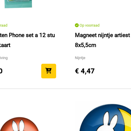
raad
Op voorraad
en Phone set a 12 stu
Magneet nijntje artiest
kaart
8x5,5cm
iving
Nijntje
0
€ 4,47