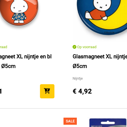
raad
Op voorraad
gneet XL nijntje en bl
Glasmagneet XL nijnt
 Ø5cm
Ø5cm
Nijntje
1
€ 4,92
SALE