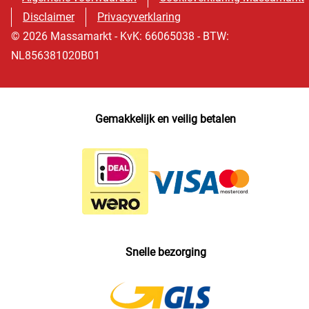
Disclaimer
Privacyverklaring
© 2026 Massamarkt - KvK: 66065038 - BTW:
NL856381020B01
Gemakkelijk en veilig betalen
Snelle bezorging