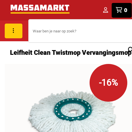
0
Leifheit Clean Twistmop Vervangingsmop
-16%