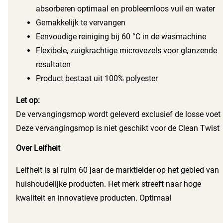
van vastklikken en klaar.
absorberen optimaal en probleemloos vuil en water
Gemakkelijk te vervangen
De Leifheit mopkop verwijdert in een handomdraai vuil
Eenvoudige reiniging bij 60 °C in de wasmachine
door zijn hoogwaardige, dunne microvezels slierten, die
Flexibele, zuigkrachtige microvezels voor glanzende
bijzonder absorberend zijn. Het reinigen van de vloeren
resultaten
ging nog niet zo snel dankzij deze kwalitatief
Product bestaat uit 100% polyester
hoogwaardige dweil. Na afloop van het reinigingsproces,
kan de Leifheit dweil worden gewassen in de wasmachine
Let op:
op 60 °C. Hierdoor is het opzetstuk snel hygiënisch schoon
De vervangingsmop wordt geleverd exclusief de losse voet
en klaar voor een volgend gebruik.
Deze vervangingsmop is niet geschikt voor de Clean Twist
Disc Mop Active
Over Leifheit
Belangrijkste kenmerken:
Leifheit is al ruim 60 jaar de marktleider op het gebied van
huishoudelijke producten. Het merk streeft naar hoge
kwaliteit en innovatieve producten. Optimaal
gebruiksgemak wordt moeiteloos gecombineerd met