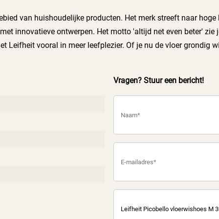
 gebied van huishoudelijke producten. Het merk streeft naar hoge
innovatieve ontwerpen. Het motto 'altijd net even beter' zie j
 Leifheit vooral in meer leefplezier. Of je nu de vloer grondig wi
ssing. Zorg voor een nog frissere was met de innovatieve droog
g jij voortaan voor geweldige maaltijden om samen van te kunn
Vragen? Stuur een bericht!
etere woonervaring. Leifheit heeft overal aan gedacht.