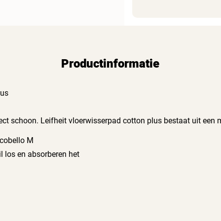
Productinformatie
lus
ct schoon. Leifheit vloerwisserpad cotton plus bestaat uit een 
smaken, nemen de katoenvezels het losgemaakte vuil op en houden
icobello M
t ook na vele malen wassen. Past op de Leifheit vloerwisser Pi
 los en absorberen het
n