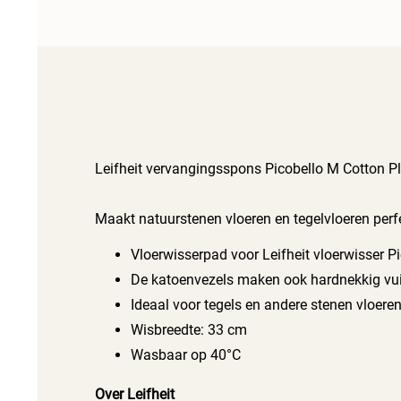
Leifheit vervangingsspons Picobello M Cotton P
Maakt natuurstenen vloeren en tegelvloeren perfe
de supravezels het vuil tot diep in de poriën lo
Vloerwisserpad voor Leifheit vloerwisser P
wasbaar op 40°C en behoudt zijn reinigingskrach
De katoenvezels maken ook hardnekkig vuil
Ideaal voor tegels en andere stenen vloere
Belangrijkste kenmerken
Wisbreedte: 33 cm
Wasbaar op 40°C
Over Leifheit