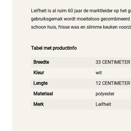
Leifheit is al ruim 60 jaar de marktleider op het
gebruiksgemak wordt moeiteloos gecombineerd met 
schoon huis, frisse was en slimme keuken voorziet
nodig schoon moet maken, Leifheit heeft de oplo
handige voorraaddozen en keukenaccessoires zor
Tabel met productinfo
een frisse en praktische omgeving voor een nog b
Breedte
33 CENTIMETER
Kleur
wit
Lengte
12 CENTIMETER
Materiaal
polyester
Merk
Leifheit