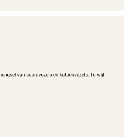
mengsel van supravezels en katoenvezels. Terwijl
 veel water vast. Vloerwisserpad cotton plus is
cobello M (33 cm breed).