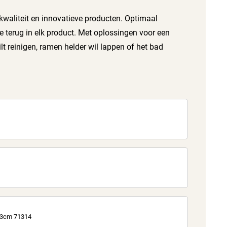
 kwaliteit en innovatieve producten. Optimaal
e terug in elk product. Met oplossingen voor een
lt reinigen, ramen helder wil lappen of het bad
molens en - rekken en strijktoepassingen. Met de
en genieten. Van elke ruimte in huis maak je