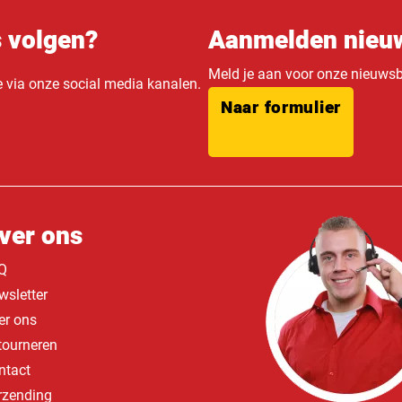
s volgen?
Aanmelden nieuw
Meld je aan voor onze nieuwsbr
e via onze social media kanalen.
Naar formulier
ver ons
Q
wsletter
er ons
tourneren
ntact
rzending