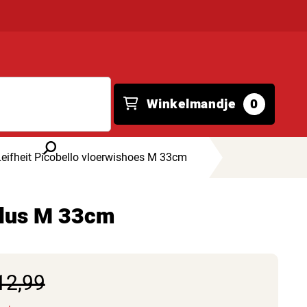
Winkelmandje
0
Leifheit Picobello vloerwishoes M 33cm
 plus M 33cm
12,99