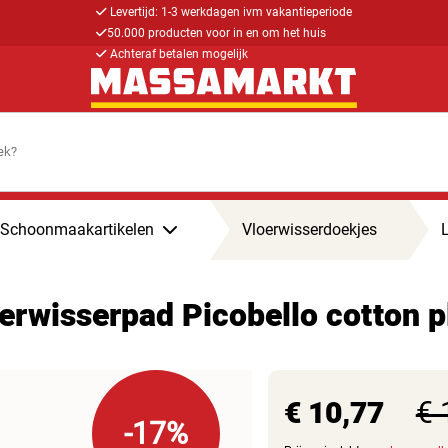
Levertijd: 1-3 werkdagen ivm vakantieperiode
50.000 producten voor in en om het huis
Achteraf betalen mogelijk
Schoonmaakartikelen
Vloerwisserdoekjes
oerwisserpad Picobello cotton
€ 10,77
€ 
-17%