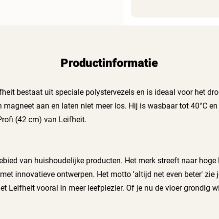
Productinformatie
heit bestaat uit speciale polystervezels en is ideaal voor het d
n magneet aan en laten niet meer los. Hij is wasbaar tot 40°C en
rofi (42 cm) van Leifheit.
 gebied van huishoudelijke producten. Het merk streeft naar hoge
innovatieve ontwerpen. Het motto 'altijd net even beter' zie j
 Leifheit vooral in meer leefplezier. Of je nu de vloer grondig wi
ssing. Zorg voor een nog frissere was met de innovatieve droog
g jij voortaan voor geweldige maaltijden om samen van te kunn