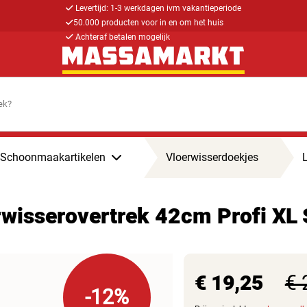
Levertijd: 1-3 werkdagen ivm vakantieperiode
50.000 producten voor in en om het huis
Achteraf betalen mogelijk
Schoonmaakartikelen
Vloerwisserdoekjes
L
erwisserovertrek 42cm Profi X
€ 19,25
€ 
-12%