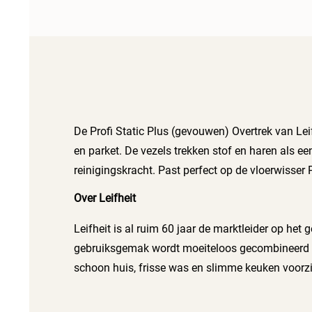
De Profi Static Plus (gevouwen) Overtrek van Leif
en parket. De vezels trekken stof en haren als ee
reinigingskracht. Past perfect op de vloerwisser P
Over Leifheit
Leifheit is al ruim 60 jaar de marktleider op het
gebruiksgemak wordt moeiteloos gecombineerd met 
schoon huis, frisse was en slimme keuken voorziet
nodig schoon moet maken, Leifheit heeft de oplo
handige voorraaddozen en keukenaccessoires zor