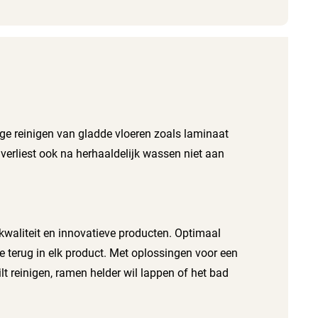
roge reinigen van gladde vloeren zoals laminaat
 verliest ook na herhaaldelijk wassen niet aan
 kwaliteit en innovatieve producten. Optimaal
e terug in elk product. Met oplossingen voor een
lt reinigen, ramen helder wil lappen of het bad
molens en - rekken en strijktoepassingen. Met de
en genieten. Van elke ruimte in huis maak je