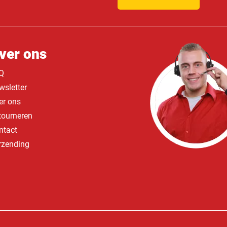
ver ons
Q
wsletter
er ons
tourneren
ntact
rzending