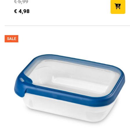
€ 5,99
€ 4,98
SALE