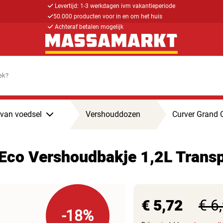
Levertijd: 1-3 werkdagen ivm vakantieperiode
50.000 producten voor in en om het huis
Achteraf betalen mogelijk
van voedsel
Vershouddozen
Curver Grand 
 Eco Vershoudbakje 1,2L Trans
€ 5,72
€ 6
-18%