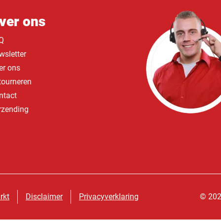
ver ons
Q
wsletter
er ons
tourneren
ntact
rzending
rkt
Disclaimer
Privacyverklaring
© 202