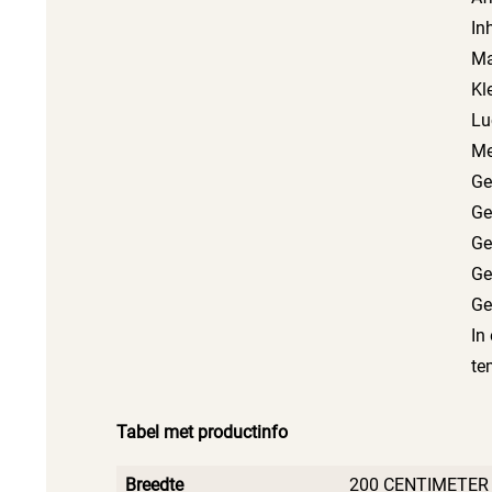
In
Ma
Kl
Lu
Me
Ge
Ge
Ge
Ge
Ge
In
te
Tabel met productinfo
Breedte
200 CENTIMETER