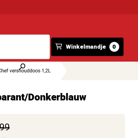
Winkelmandje
0
Chef vershouddoos 1,2L
parant/Donkerblauw
,99