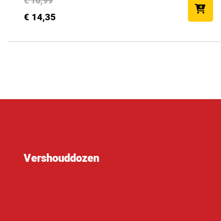
€ 16,99
€ 14,35
Vershouddozen