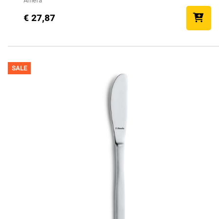
Amefa
€ 27,87
SALE