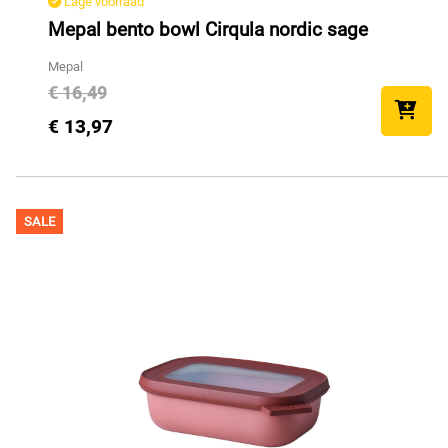
Lage voorraad
Mepal bento bowl Cirqula nordic sage
Mepal
€ 16,49
€ 13,97
SALE