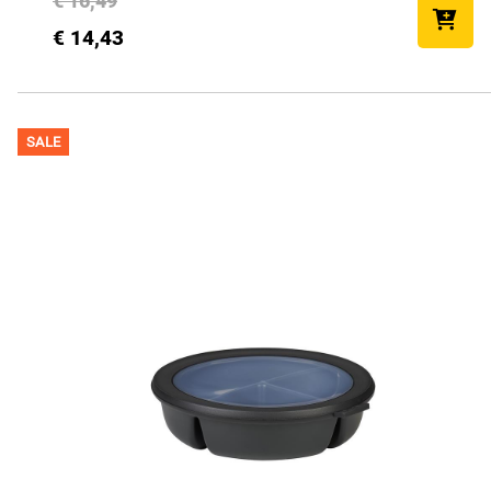
€ 16,49
€ 14,43
SALE