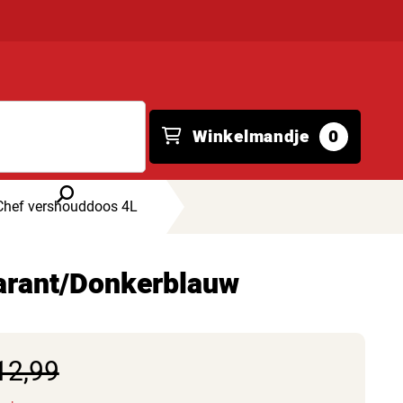
Winkelmandje
0
Chef vershouddoos 4L
arant/Donkerblauw
12,99