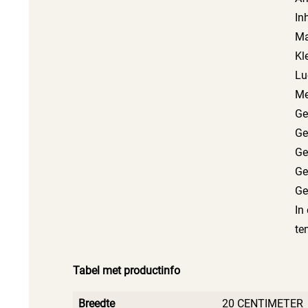
In
Ma
Kl
Lu
Me
Ge
Ge
Ge
Ge
Ge
In
te
Tabel met productinfo
Breedte
20 CENTIMETER