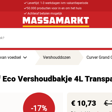
Levertijd: 1-3 werkdagen ivm vakantieperiode
50.000 producten voor in en om het huis
Achteraf betalen mogelijk
van voedsel
Vershouddozen
Curver Grand 
f Eco Vershoudbakje 4L Transp
€ 10,73
€ 
-17%