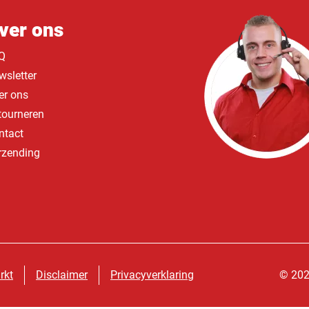
ver ons
Q
wsletter
er ons
tourneren
ntact
rzending
rkt
Disclaimer
Privacyverklaring
© 202