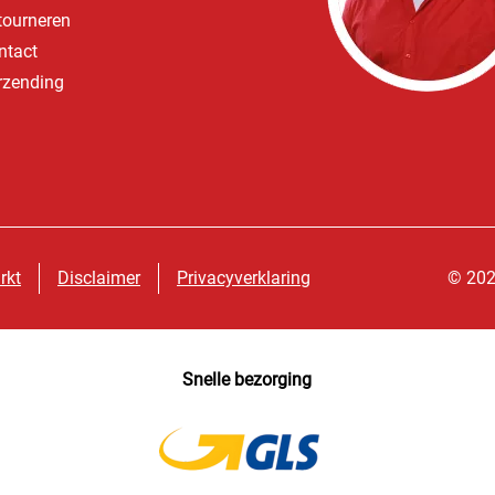
tourneren
ntact
rzending
rkt
Disclaimer
Privacyverklaring
© 202
Snelle bezorging