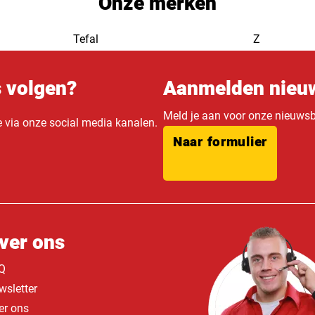
Onze merken
Tefal
Z
s volgen?
Aanmelden nieuw
Meld je aan voor onze nieuwsbr
e via onze social media kanalen.
Naar formulier
ver ons
Q
wsletter
er ons