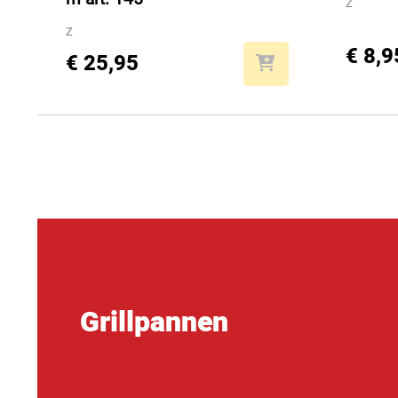
Z
Z
€ 8,9
€ 25,95
Grillpannen