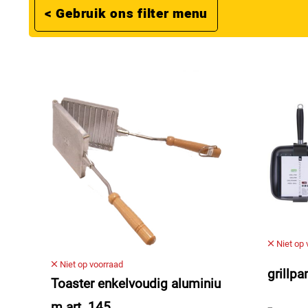
< Gebruik ons filter menu
Niet op 
Niet op voorraad
grillp
Toaster enkelvoudig aluminiu
m art. 145