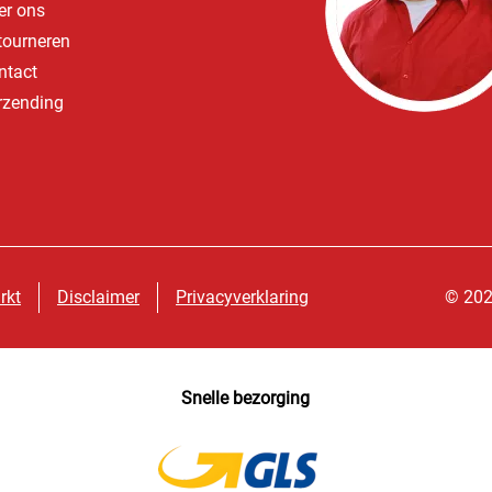
er ons
tourneren
ntact
rzending
rkt
Disclaimer
Privacyverklaring
© 202
Snelle bezorging