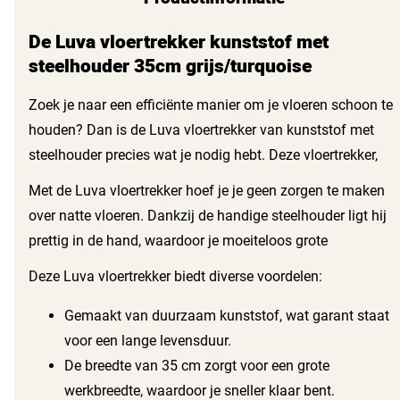
De Luva vloertrekker kunststof met
steelhouder 35cm grijs/turquoise
Zoek je naar een efficiënte manier om je vloeren schoon te
houden? Dan is de Luva vloertrekker van kunststof met
steelhouder precies wat je nodig hebt. Deze vloertrekker,
met een breedte van 35 cm, zorgt ervoor dat je eenvoudig
Met de Luva vloertrekker hoef je je geen zorgen te maken
en snel je vloeren droog en schoon trekt.
over natte vloeren. Dankzij de handige steelhouder ligt hij
prettig in de hand, waardoor je moeiteloos grote
oppervlakken kunt schoonmaken. Het grijs/turquoise
Deze Luva vloertrekker biedt diverse voordelen:
ontwerp geeft een frisse uitstraling aan je
schoonmaakgerei.
Gemaakt van duurzaam kunststof, wat garant staat
voor een lange levensduur.
De breedte van 35 cm zorgt voor een grote
werkbreedte, waardoor je sneller klaar bent.