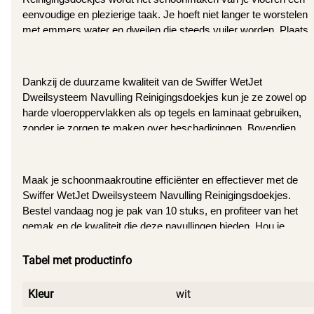
eenvoudige en plezierige taak. Je hoeft niet langer te worstelen 
met emmers water en dweilen die steeds vuiler worden. Plaats 
eenvoudig een navulling op het Swiffer WetJet Dweilsysteem en 
je bent klaar om te gaan. De handige absorberende pads 
nemen snel vuil en vlekken op, waardoor je vloeren binnen 
Dankzij de duurzame kwaliteit van de Swiffer WetJet 
enkele ogenblikken brandschoon zijn.
Dweilsysteem Navulling Reinigingsdoekjes kun je ze zowel op 
harde vloeroppervlakken als op tegels en laminaat gebruiken, 
zonder je zorgen te maken over beschadigingen. Bovendien 
laten de doekjes een frisse, aangename geur achter, waardoor 
je huis altijd heerlijk ruikt.
Maak je schoonmaakroutine efficiënter en effectiever met de 
Swiffer WetJet Dweilsysteem Navulling Reinigingsdoekjes. 
Bestel vandaag nog je pak van 10 stuks, en profiteer van het 
gemak en de kwaliteit die deze navullingen bieden. Hou je 
vloeren onberispelijk schoon en geniet van een stralend huis 
met Swiffer WetJet.
Tabel met productinfo
Kleur
wit