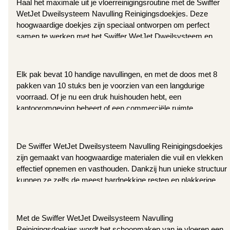
Haal het maximale uit je vloerreinigingsroutine met de Swiffer 
WetJet Dweilsysteem Navulling Reinigingsdoekjes. Deze 
hoogwaardige doekjes zijn speciaal ontworpen om perfect 
samen te werken met het Swiffer WetJet Dweilsysteem en 
bieden een grondige en efficiënte reiniging van je vloeren.
Elk pak bevat 10 handige navullingen, en met de doos met 8 
pakken van 10 stuks ben je voorzien van een langdurige 
voorraad. Of je nu een druk huishouden hebt, een 
kantooromgeving beheert of een commerciële ruimte 
onderhoudt, deze navullingen zullen je helpen om je vloeren 
sprankelend schoon te houden.
De Swiffer WetJet Dweilsysteem Navulling Reinigingsdoekjes 
zijn gemaakt van hoogwaardige materialen die vuil en vlekken 
effectief opnemen en vasthouden. Dankzij hun unieke structuur 
kunnen ze zelfs de meest hardnekkige resten en plakkerige 
substanties aanpakken, waardoor je vloeren er als nieuw uitzien 
en aanvoelen.
Met de Swiffer WetJet Dweilsysteem Navulling 
Reinigingsdoekjes wordt het schoonmaken van je vloeren een 