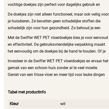
vochtige doekjes zijn perfect voor dagelijks gebruik en
helpen je om de vloer in topconditie te houden. Geen gedoe
De doekjes zijn niet alleen functioneel, maar ook veilig voor
meer met stofzuigen en dweilen, de Swiffer WET PET
je huisdieren. Ze bevatten geen schadelijke stoffen die
doekjes maken het je makkelijker.
schadelijk zijn voor hun gezondheid. Zo behoud je een
schone en veilige omgeving waarin je huisdieren kunnen
Met de Swiffer WET PET vloerdoekjes kies je voor eenvoud
spelen en ontspannen.
en effectiviteit. De gebruiksvriendelijke verpakking maakt
het eenvoudig om de doekjes bij de hand te houden. Of je
nu een druk huishouden hebt of gewoon efficiënt wilt
Investeer in de Swiffer WET PET vloerdoekjes en ervaar het
schoonmaken, deze doekjes zijn een betrouwbare keuze
gemak van een schoon huis zonder al te veel moeite.
voor iedereen.
Geniet van een frisse vloer en meer tijd voor leuke dingen
met je huisdieren. De Swiffer WET PET doekjes maken
schoonmaken een stuk aangenamer.
Tabel met productinfo
Kleur
wit