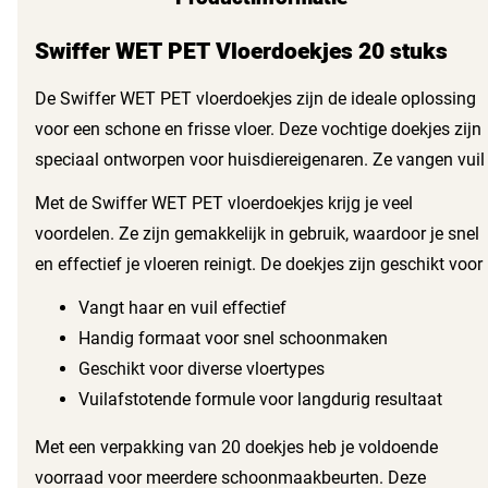
Swiffer WET PET Vloerdoekjes 20 stuks
De Swiffer WET PET vloerdoekjes zijn de ideale oplossing
voor een schone en frisse vloer. Deze vochtige doekjes zijn
speciaal ontworpen voor huisdiereigenaren. Ze vangen vuil
en haren met gemak op, zodat je geniet van een schone
Met de Swiffer WET PET vloerdoekjes krijg je veel
leefomgeving zonder moeite.
voordelen. Ze zijn gemakkelijk in gebruik, waardoor je snel
en effectief je vloeren reinigt. De doekjes zijn geschikt voor
verschillende oppervlakken, zoals hout, tegels en laminaat.
Vangt haar en vuil effectief
Je kunt na het schoonmaken meteen weer verder met je
Handig formaat voor snel schoonmaken
dagelijkse bezigheden.
Geschikt voor diverse vloertypes
Vuilafstotende formule voor langdurig resultaat
Met een verpakking van 20 doekjes heb je voldoende
voorraad voor meerdere schoonmaakbeurten. Deze