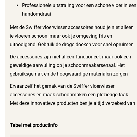
Professionele uitstraling voor een schone vloer in een
handomdraai
Met de Swiffer vloerwisser accessoires houd je niet alleen
je vloeren schoon, maar ook je omgeving fris en
uitnodigend. Gebruik de droge doeken voor snel opruimen
van stof en vuil. Als je een diepere reiniging nodig hebt, pak
De accessoires zijn niet alleen functioneel, maar ook een
je de natte doeken die speciaal ontwikkeld zijn voor een
geweldige aanvulling op je schoonmaakarsenaal. Het
streeploos resultaat. Iedere schoonmaakbeurt wordt
gebruiksgemak en de hoogwaardige materialen zorgen
eenvoudiger en effectiever.
ervoor dat je een professioneel resultaat behaalt, zonder
Ervaar zelf het gemak van de Swiffer vloerwisser
veel tijd en moeite te investeren. Een schone vloer is niet
accessoires en maak schoonmaken een plezierige taak.
alleen belangrijk voor de uitstraling, maar ook voor de
Met deze innovatieve producten ben je altijd verzekerd van
hygiëne in je ruimte.
een frisse en stralende vloer.
Tabel met productinfo