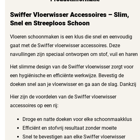
Swiffer Vloerwisser Accessoires – Slim,
Snel en Streeploos Schoon
Vloeren schoonmaken is een klus die snel en eenvoudig
gaat met de Swiffer vloerwisser accessoires. Deze
navullingen zijn speciaal ontworpen om stof, vuil en haren
stevig vast te houden, zelfs in lastige hoeken en onder
Het slimme design van de Swiffer vloerwisser zorgt voor
meubels. Perfect voor allerlei harde vloeren zoals tegels,
een hygiënische en efficiënte werkwijze. Bevestig de
hout en laminaat, biedt deze oplossing uitkomst voor
doeken snel aan je vloerwisser en ga aan de slag. Dankzij
iedere schoonmaakroutine.
de combinatie van droge en natte doeken pak je elke
Hier zijn de voordelen van de Swiffer vloerwisser
schoonmaakklus aan zonder moeite. De veelzijdigheid
accessoires op een rij:
maakt deze accessoires ideaal voor drukke omgevingen
zoals winkels, kantoren en horeca.
Droge en natte doeken voor elke schoonmaakklus
Efficiënt en stofvrij resultaat zonder moeite
Snel te bevestigen aan elke Swiffer vloerwisser