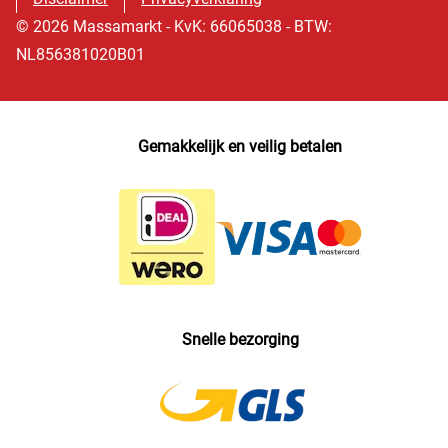
© 2026 Massamarkt - KvK: 66065038 - BTW:
NL856381020B01
Gemakkelijk en veilig betalen
Snelle bezorging