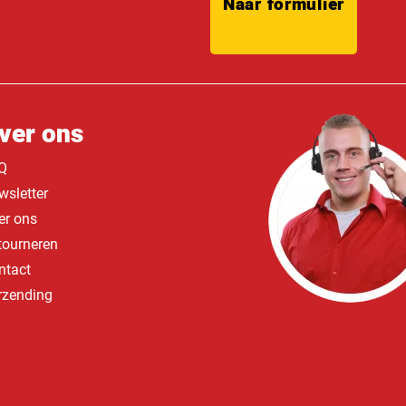
Naar formulier
ver ons
Q
wsletter
er ons
tourneren
ntact
rzending