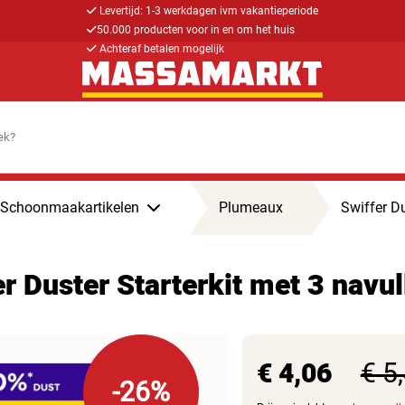
Levertijd: 1-3 werkdagen ivm vakantieperiode
50.000 producten voor in en om het huis
Achteraf betalen mogelijk
Schoonmaakartikelen
Plumeaux
Swiffer Du
r Duster Starterkit met 3 navu
€ 4,06
€ 5
-26%