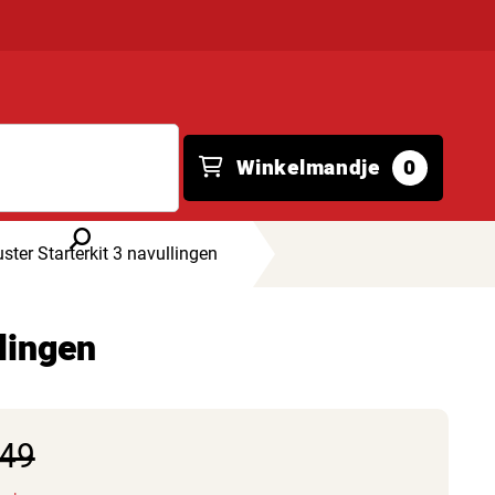
Winkelmandje
0
ster Starterkit 3 navullingen
llingen
,49