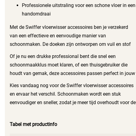
Professionele uitstraling voor een schone vloer in een
handomdraai
Met de Swiffer vloerwisser accessoires ben je verzekerd
van een effectieve en eenvoudige manier van
schoonmaken. De doeken zijn ontworpen om vuil en stof
grondig te verwijderen, waardoor je vloeren er altijd fris
Of je nu een drukke professional bent die snel een
uitzien. Dit maakt het een ideale keuze voor iedereen die
schoonmaakklus moet klaren, of een thuisgebruiker die
waarde hecht aan een schone en opgeruimde omgeving.
houdt van gemak, deze accessoires passen perfect in jouw
schoonmaakroutine. Geniet van de tijd die je bespaart en
Kies vandaag nog voor de Swiffer vloerwisser accessoires
van het resultaat dat je bereikt. Met Swiffer laat je je
en ervaar het verschil. Schoonmaken wordt een stuk
vloeren stralen zonder al te veel moeite.
eenvoudiger en sneller, zodat je meer tijd overhoudt voor de
dingen die er echt toe doen. Ervaar de kracht van Swiffer
en maak schoonmaken tot een plezierige bezigheid!
Tabel met productinfo