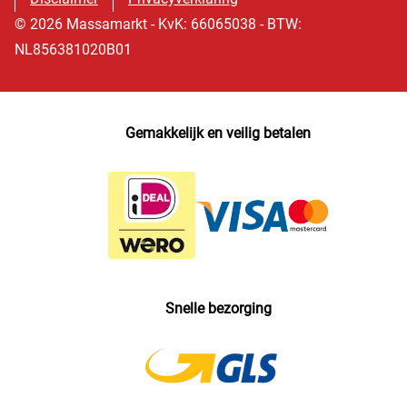
© 2026 Massamarkt - KvK: 66065038 - BTW:
NL856381020B01
Gemakkelijk en veilig betalen
Snelle bezorging