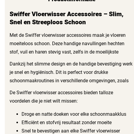
Swiffer Vloerwisser Accessoires – Slim,
Snel en Streeploos Schoon
Met de Swiffer vloerwisser accessoires maak je vloeren
moeiteloos schoon. Deze handige navullingen hechten
stof, vuil en haren stevig vast, zelfs in de moeilijkste
hoeken en onder meubels. Of je nu harde vloeren hebt van
Dankzij het slimme design en de handige bevestiging werk
tegels, hout of laminaat, deze accessoires zorgen voor een
je snel en hygiënisch. Dit is perfect voor drukke
stralend resultaat.
schoonmaakroutines in verschillende omgevingen, zoals
winkels, kantoren of de horeca. Je hoeft je geen zorgen
De Swiffer vloerwisser accessoires bieden talloze
meer te maken over tijdrovende schoonmaaktaken.
voordelen die je niet wilt missen:
Droge en natte doeken voor elke schoonmaakklus
Efficiënt en stofvrij resultaat zonder moeite
Snel te bevestigen aan elke Swiffer vloerwisser