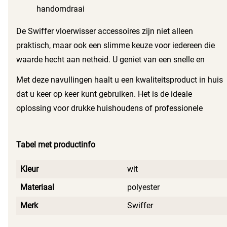
handomdraai
De Swiffer vloerwisser accessoires zijn niet alleen
praktisch, maar ook een slimme keuze voor iedereen die
waarde hecht aan netheid. U geniet van een snelle en
effectieve schoonmaakbeurt, zonder dat u zich zorgen
Met deze navullingen haalt u een kwaliteitsproduct in huis
hoeft te maken over strepen of restjes. Elk doekje is
dat u keer op keer kunt gebruiken. Het is de ideale
ontworpen om de klus snel en eenvoudig te klaren, zodat u
oplossing voor drukke huishoudens of professionele
meer tijd overhoudt voor belangrijkere zaken.
omgevingen waar hygiëne voorop staat. Geniet van een
frisse en schone vloer met de Swiffer vloerwisser
Tabel met productinfo
accessoires, die perfect aansluiten bij uw
schoonmaakbehoeften.
Kleur
wit
Materiaal
polyester
Merk
Swiffer