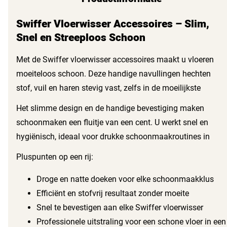
Swiffer Vloerwisser Accessoires – Slim,
Snel en Streeploos Schoon
Met de Swiffer vloerwisser accessoires maakt u vloeren
moeiteloos schoon. Deze handige navullingen hechten
stof, vuil en haren stevig vast, zelfs in de moeilijkste
hoeken en onder meubels. Geschikt voor harde vloeren
Het slimme design en de handige bevestiging maken
zoals tegels, hout en laminaat, deze accessoires zorgen
schoonmaken een fluitje van een cent. U werkt snel en
voor een grondige reiniging zonder moeite.
hygiënisch, ideaal voor drukke schoonmaakroutines in
winkels, kantoren of horeca. Dankzij de veelzijdigheid van
Pluspunten op een rij:
de doeken, past u de schoonmaak aan elk type vloer aan.
Droge en natte doeken voor elke schoonmaakklus
Efficiënt en stofvrij resultaat zonder moeite
Snel te bevestigen aan elke Swiffer vloerwisser
Professionele uitstraling voor een schone vloer in een