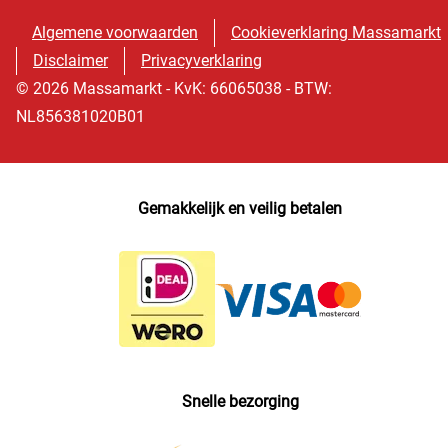
Algemene voorwaarden
Cookieverklaring Massamarkt
Disclaimer
Privacyverklaring
© 2026 Massamarkt - KvK: 66065038 - BTW:
NL856381020B01
Gemakkelijk en veilig betalen
Snelle bezorging