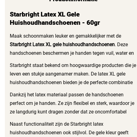
Starbright Latex XL Gele
Huishoudhandschoenen - 60gr
Maak schoonmaken leuker en gemakkelijker met de
Starbright Latex XL gele huishoudhandschoenen
. Deze
handschoenen beschermen je handen tegen vuil, water en
schoonmaakmiddelen, terwijl ze ook nog eens comfortabel
Starbright staat bekend om hoogwaardige producten die je
zitten. Ze zijn ideaal voor al je huishoudelijke taken, van
leven een stukje aangenamer maken. De latex XL gele
afwassen tot schoonmaken. Ontdek de voordelen van deze
huishoudhandschoenen bieden je de perfecte combinatie
praktische en duurzame huishoudhandschoenen.
van comfort en bescherming. Voel je zeker met deze
Dankzij het latex materiaal passen de handschoenen
stevige en duurzame handschoenen die je handen goed
perfect om je handen. Ze zijn flexibel en sterk, waardoor je
beschermen zonder in te leveren op draagcomfort.
ze langdurig kunt dragen zonder dat ze oncomfortabel
aanvoelen. De Starbright huishoudhandschoenen zijn
Naast functionaliteit zijn de Starbright latex
ideaal voor langdurig gebruik en zijn bestand tegen
huishoudhandschoenen ook stijlvol. De gele kleur geeft