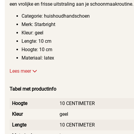
scheuren en slijtage. Je kunt ze met gemak aan- en
een vrolijke en frisse uitstraling aan je schoonmaakroutine.
uittrekken, zodat je snel en efficiënt kunt werken.
Ze zijn niet alleen praktisch, maar ook een leuke
Categorie: huishoudhandschoen
toevoeging aan je schoonmaakattributen.
Merk: Starbright
Kleur: geel
Lengte: 10 cm
Hoogte: 10 cm
Materiaal: latex
Lees meer
Tabel met productinfo
Hoogte
10 CENTIMETER
Kleur
geel
Lengte
10 CENTIMETER