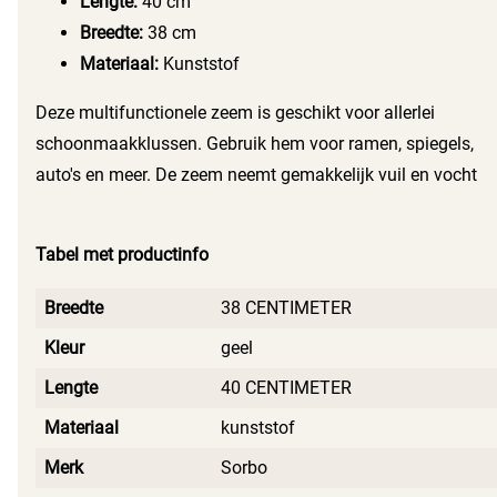
Lengte:
40 cm
Breedte:
38 cm
Materiaal:
Kunststof
Deze multifunctionele zeem is geschikt voor allerlei
schoonmaakklussen. Gebruik hem voor ramen, spiegels,
auto's en meer. De zeem neemt gemakkelijk vuil en vocht
op zonder strepen achter te laten. Verkrijgbaar in een
handzaam formaat, zodat je overal bij kunt.
Tabel met productinfo
Breedte
38 CENTIMETER
Kleur
geel
Lengte
40 CENTIMETER
Materiaal
kunststof
Merk
Sorbo