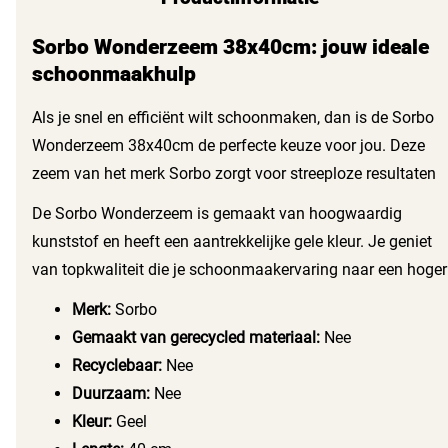
Sorbo Wonderzeem 38x40cm: jouw ideale
schoonmaakhulp
Als je snel en efficiënt wilt schoonmaken, dan is de Sorbo
Wonderzeem 38x40cm de perfecte keuze voor jou. Deze
zeem van het merk Sorbo zorgt voor streeploze resultaten
en is ideaal voor elke schoonmaakklus. Met een afmeting
De Sorbo Wonderzeem is gemaakt van hoogwaardig
van 40x38 cm heb je genoeg oppervlakte om grote
kunststof en heeft een aantrekkelijke gele kleur. Je geniet
oppervlakken in een handomdraai schoon te krijgen.
van topkwaliteit die je schoonmaakervaring naar een hoger
niveau tilt. De zeem is niet van gerecycled materiaal
Merk:
Sorbo
gemaakt, maar biedt wel jarenlang gebruiksgemak. Of je
Gemaakt van gerecycled materiaal:
Nee
nu ramen, auto’s of andere oppervlakken schoonmaakt,
Recyclebaar:
Nee
deze zeem laat je nooit in de steek.
Duurzaam:
Nee
Kleur:
Geel