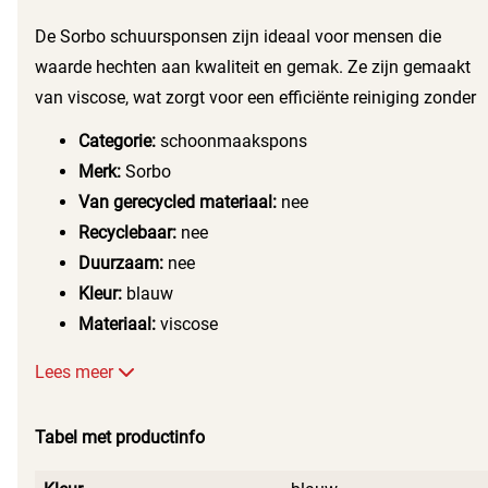
De Sorbo schuursponsen zijn ideaal voor mensen die
waarde hechten aan kwaliteit en gemak. Ze zijn gemaakt
van viscose, wat zorgt voor een efficiënte reiniging zonder
krassen. Of je nu vetvlekken in de keuken wilt verwijderen
Categorie:
schoonmaakspons
of de badkamer wilt schoonmaken, deze schuursponsen
Merk:
Sorbo
zijn jouw perfecte hulp.
Van gerecycled materiaal:
nee
Recyclebaar:
nee
Duurzaam:
nee
Kleur:
blauw
Materiaal:
viscose
Lees meer
Tabel met productinfo