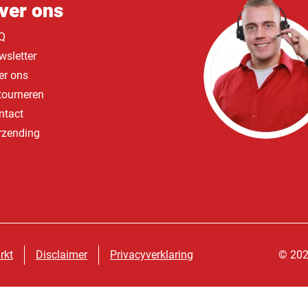
ver ons
Q
wsletter
er ons
tourneren
ntact
rzending
rkt
Disclaimer
Privacyverklaring
© 202