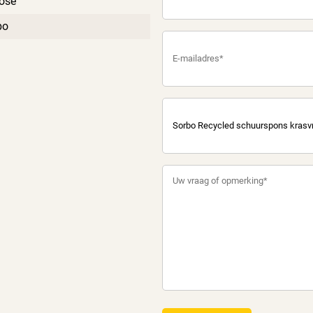
cose
bo