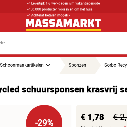
Levertijd: 1-3 werkdagen ivm vakantieperiode
50.000 producten voor in en om het huis
Achteraf betalen mogelijk
Schoonmaakartikelen
Sponzen
Sorbo Recy
cled schuursponsen krasvrij se
€ 1,78
€ 2
-29%