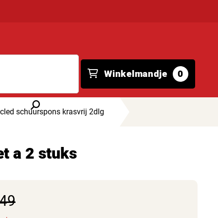
Winkelmandje
0
cled schuurspons krasvrij 2dlg
t a 2 stuks
,49