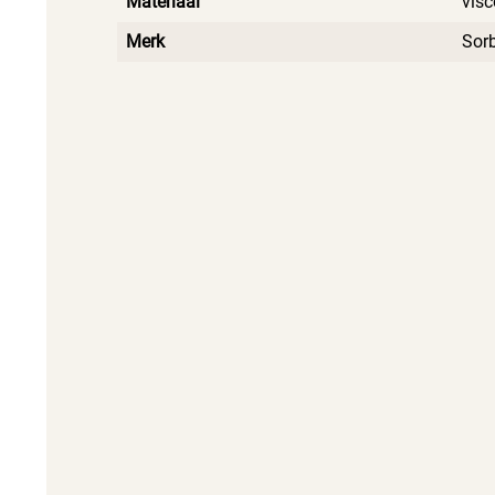
Materiaal
vis
Merk
Sor