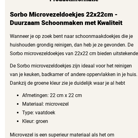
Sorbo Microvezeldoekjes 22x22cm -
Duurzaam Schoonmaken met Kwaliteit
Wanneer je op zoek bent naar schoonmaakdoekjes die je
huishouden grondig reinigen, dan heb je ze gevonden. De
Sorbo microvezeldoekjes van 22x22 cm bieden uitstekende
reinigingskracht. Deze doekjes in een handige doos van 16
De Sorbo microvezeldoekjes zijn ideaal voor het reinigen
stuks zijn speciaal ontworpen om je schoonmaakwerk een
van je keuken, badkamer of andere oppervlakken in je huis.
stuk eenvoudiger te maken.
Dankzij de groene kleur zie je duidelijk waar je al hebt
schoongemaakt. Hier zijn enkele kenmerken van de
Afmetingen: 22 cm x 22 cm
doekjes:
Materiaal: microvezel
Type: vaatdoek
Kleur: groen
Microvezel is een superieur materiaal als het om