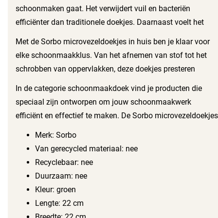
schoonmaken gaat. Het verwijdert vuil en bacteriën
efficiënter dan traditionele doekjes. Daarnaast voelt het
zacht aan, waardoor je oppervlakken niet beschadigd
Met de Sorbo microvezeldoekjes in huis ben je klaar voor
raken. De Sorbo microvezeldoekjes maken gebruik van
elke schoonmaakklus. Van het afnemen van stof tot het
deze technologie om je schoonmaakroutine te verbeteren.
schrobben van oppervlakken, deze doekjes presteren
uitstekend in elke situatie. Ze komen in een handig doosje
In de categorie schoonmaakdoek vind je producten die
van 16 stuks, zodat je altijd een doekje bij de hand hebt
speciaal zijn ontworpen om jouw schoonmaakwerk
wanneer je die nodig hebt.
efficiënt en effectief te maken. De Sorbo microvezeldoekjes
passen perfect in deze categorie door hun uitstekende
Merk: Sorbo
eigenschappen:
Van gerecycled materiaal: nee
Recyclebaar: nee
Duurzaam: nee
Kleur: groen
Lengte: 22 cm
Breedte: 22 cm