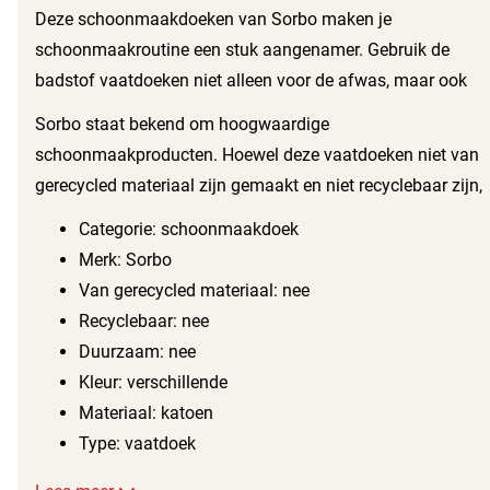
Deze schoonmaakdoeken van Sorbo maken je
schoonmaakroutine een stuk aangenamer. Gebruik de
badstof vaatdoeken niet alleen voor de afwas, maar ook
voor het schoonmaken van je aanrecht, eettafel en andere
Sorbo staat bekend om hoogwaardige
oppervlakken in je keuken. Door regelmatig gebruik te
schoonmaakproducten. Hoewel deze vaatdoeken niet van
maken van deze vaatdoeken houd je je keuken hygiënisch
gerecycled materiaal zijn gemaakt en niet recyclebaar zijn,
en fris.
bieden ze wel de kwaliteit en betrouwbaarheid die je van
Categorie: schoonmaakdoek
Sorbo mag verwachten. Investeer in deze badstof
Merk: Sorbo
vaatdoeken en geniet van een schone en opgeruimde
Van gerecycled materiaal: nee
keuken.
Recyclebaar: nee
Duurzaam: nee
Kleur: verschillende
Materiaal: katoen
Type: vaatdoek