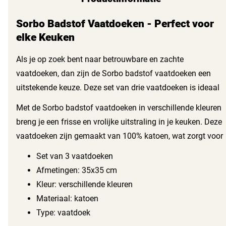
Sorbo Badstof Vaatdoeken - Perfect voor
elke Keuken
Als je op zoek bent naar betrouwbare en zachte
vaatdoeken, dan zijn de Sorbo badstof vaatdoeken een
uitstekende keuze. Deze set van drie vaatdoeken is ideaal
voor het reinigen van je keuken en zorgt voor een glanzend
Met de Sorbo badstof vaatdoeken in verschillende kleuren
schoon resultaat.
breng je een frisse en vrolijke uitstraling in je keuken. Deze
vaatdoeken zijn gemaakt van 100% katoen, wat zorgt voor
uitstekende absorptie en duurzaamheid. Dankzij het zachte
Set van 3 vaatdoeken
materiaal voorkom je krassen op je servies en glazen,
Afmetingen: 35x35 cm
waardoor je zorgeloos kunt afwassen.
Kleur: verschillende kleuren
Materiaal: katoen
Type: vaatdoek