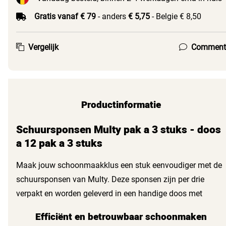
Gratis vanaf € 79
- anders
€ 5,75
- Belgie € 8,50
Vergelijk
Comment
Productinformatie
Schuursponsen Multy pak a 3 stuks - doos
a 12 pak a 3 stuks
Maak jouw schoonmaakklus een stuk eenvoudiger met de
schuursponsen van Multy. Deze sponsen zijn per drie
verpakt en worden geleverd in een handige doos met
twaalf pakken. Ideaal voor zowel thuisgebruik als
Efficiënt en betrouwbaar schoonmaken
professionele omgevingen. Dankzij het hoogwaardige