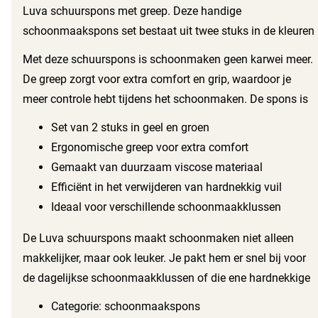
Luva schuurspons met greep. Deze handige
schoonmaakspons set bestaat uit twee stuks in de kleuren
geel en groen. Dankzij het ergonomische ontwerp ligt de
Met deze schuurspons is schoonmaken geen karwei meer.
spons prettig in de hand, zodat je moeiteloos kunt
De greep zorgt voor extra comfort en grip, waardoor je
schrobben en reinigen.
meer controle hebt tijdens het schoonmaken. De spons is
gemaakt van hoogwaardig viscose materiaal, dat zacht is
Set van 2 stuks in geel en groen
voor je oppervlaktes maar hard tegen vuil en vlekken.
Ergonomische greep voor extra comfort
Ideaal voor dagelijks gebruik in de keuken, badkamer of
Gemaakt van duurzaam viscose materiaal
andere ruimtes in huis.
Efficiënt in het verwijderen van hardnekkig vuil
Ideaal voor verschillende schoonmaakklussen
De Luva schuurspons maakt schoonmaken niet alleen
makkelijker, maar ook leuker. Je pakt hem er snel bij voor
de dagelijkse schoonmaakklussen of die ene hardnekkige
vlek in de keuken. Het duurzame viscose materiaal zorgt
Categorie: schoonmaakspons
ervoor dat de spons lang meegaat, zelfs bij intensief