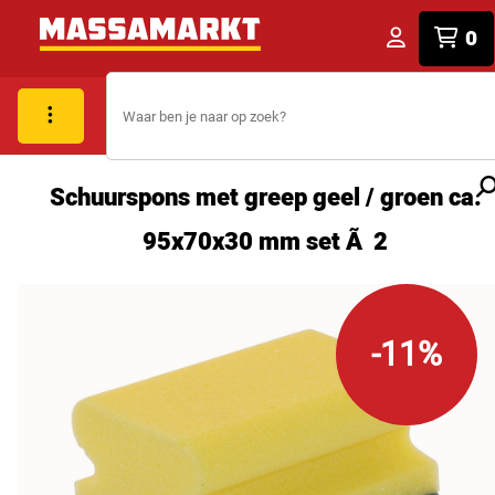
0
Schuurspons met greep geel / groen ca.
95x70x30 mm set Ã 2
-11%