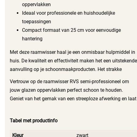
oppervlakken
Ideaal voor professionele en huishoudelijke
toepassingen
Compact formaat van 25 cm voor eenvoudige
hantering
Met deze raamwisser haal je een onmisbaar hulpmiddel in
huis. De kwaliteit en effectiviteit maken het een uitstekende
aanvulling op je schoonmaakproducten. Het strakke
design in zwart past bij elke schoonmaakset en maakt het
Vertrouw op de raamwisser RVS semi-professioneel om
bovendien aantrekkelijk om te gebruiken. Dankzij het lichte
jouw glazen oppervlakken perfect schoon te houden.
gewicht neem je de raamwisser eenvoudig overal mee
Geniet van het gemak van een streeploze afwerking en laat
naartoe.
je ramen weer stralen. Dit product is niet alleen praktisch,
maar ook een slimme investering in je schoonmaakroutine.
Tabel met productinfo
Kleur
zwart