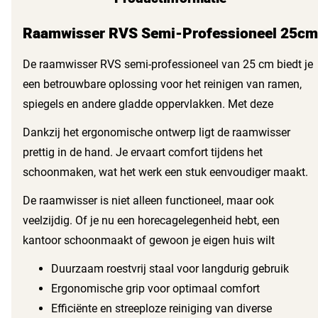
Raamwisser RVS Semi-Professioneel 25cm
De raamwisser RVS semi-professioneel van 25 cm biedt je
een betrouwbare oplossing voor het reinigen van ramen,
spiegels en andere gladde oppervlakken. Met deze
raamwisser geniet je van een streeploze en efficiënte
Dankzij het ergonomische ontwerp ligt de raamwisser
reiniging, zodat je altijd kunt rekenen op een stralend
prettig in de hand. Je ervaart comfort tijdens het
resultaat. Het roestvrij staal zorgt voor duurzaamheid en
schoonmaken, wat het werk een stuk eenvoudiger maakt.
maakt deze wisser perfect voor regelmatig gebruik.
De stevige grip voorkomt dat je handen vermoeid raken,
De raamwisser is niet alleen functioneel, maar ook
zelfs tijdens langere schoonmaakbeurten. Dit maakt het
veelzijdig. Of je nu een horecagelegenheid hebt, een
een uitstekende keuze voor zowel
kantoor schoonmaakt of gewoon je eigen huis wilt
schoonmaakprofessionals als voor gebruik in
onderhouden, deze raamwisser komt goed van pas. Hier
Duurzaam roestvrij staal voor langdurig gebruik
huishoudens.
zijn enkele voordelen van de raamwisser RVS semi-
Ergonomische grip voor optimaal comfort
professioneel:
Efficiënte en streeploze reiniging van diverse