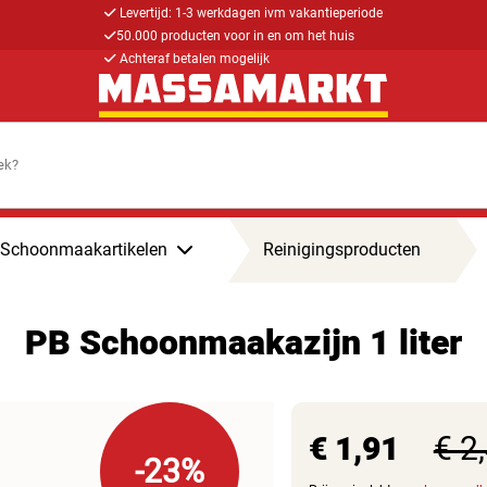
Levertijd: 1-3 werkdagen ivm vakantieperiode
50.000 producten voor in en om het huis
Achteraf betalen mogelijk
Schoonmaakartikelen
Reinigingsproducten
PB Schoonmaakazijn 1 liter
€ 1,91
€ 2
-23%