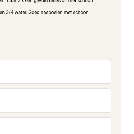
en . Laat 2 x een gevuld reservoir met schoon
n en 3/4 water. Goed naspoelen met schoon