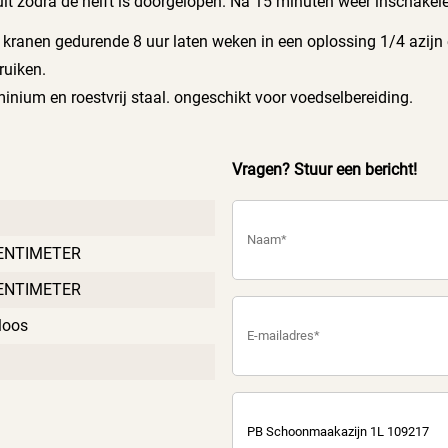
 uit zodra de helft is doorgelopen. Na 15 minuten weer inschakel
kranen gedurende 8 uur laten weken in een oplossing 1/4 azij
ruiken.
nium en roestvrij staal. ongeschikt voor voedselbereiding.
Vragen? Stuur een bericht!
ENTIMETER
ENTIMETER
loos