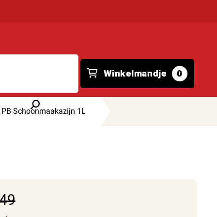
Winkelmandje
0
PB Schoonmaakazijn 1L
,49