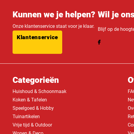
Kunnen we je helpen?
Wil je on
Onze klantenservice staat voor je klaar.
Blijf op de hoogt
Klantenservice
Categorieën
O
Huishoud & Schoonmaak
FA
Koken & Tafelen
Ne
Speelgoed & Hobby
Ov
Tuinartikelen
Re
Vrije tijd & Outdoor
Co
Wonen & Deco
Ve