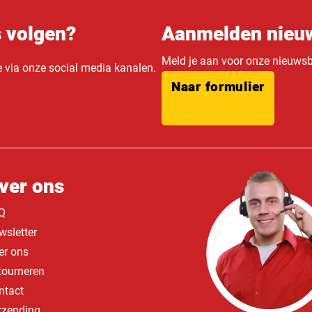
s volgen?
Aanmelden nieuw
Meld je aan voor onze nieuwsbr
e via onze social media kanalen.
Naar formulier
ver ons
Q
wsletter
er ons
tourneren
ntact
rzending