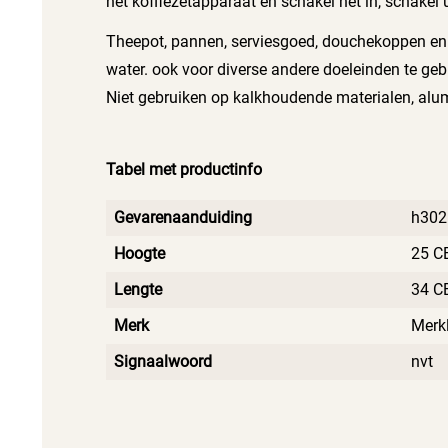
het koffiezetapparaat en schakel het in, schakel
water doorlopen alvorens u weer koffie zet.
Theepot, pannen, serviesgoed, douchekoppen en 
water. ook voor diverse andere doeleinden te geb
Niet gebruiken op kalkhoudende materialen, alumi
Tabel met productinfo
Gevarenaanduiding
h302
Hoogte
25 C
Lengte
34 C
Merk
Merk
Signaalwoord
nvt