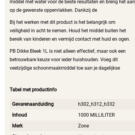
middel met water voor de beste resultaten en breng het aan
op de gewenste oppervlakken. Dankzij de
gebruiksvriendelijke verpakking heb je altijd de juiste
Bij het werken met dit product is het belangrijk om
dosering bij de hand. Dit bespaart tijd en moeite bij je
veiligheid in acht te nemen. Houd het middel buiten het
schoonmaakklussen.
bereik van kinderen en vermijd contact met huid en ogen.
Zorg voor voldoende ventilatie tijdens het gebruik. Met de
PB Dikke Bleek 1L is niet alleen effectief, maar ook een
juiste voorzorgsmaatregelen geniet je van de voordelen
betrouwbare keuze voor ieder huishouden. Voeg dit
van dit krachtige poetsmiddel zonder zorgen.
veelzijdige schoonmaakmiddel toe aan je dagelijkse
routine en ervaar zelf het verschil. Geniet van een frisse en
hygiënische leefomgeving met elke schoonmaakbeurt.
Tabel met productinfo
Maak van je huis een plek waar je je prettig voelt, zonder
dat je je druk hoeft te maken over hardnekkig vuil.
Gevarenaanduiding
h302_h312_h332
Inhoud
1000 MILLILITER
Merk
Zone