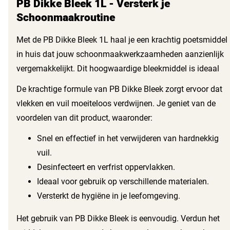
PB Dikke Bleek 1L - Versterk je
Schoonmaakroutine
Met de PB Dikke Bleek 1L haal je een krachtig poetsmiddel
in huis dat jouw schoonmaakwerkzaamheden aanzienlijk
vergemakkelijkt. Dit hoogwaardige bleekmiddel is ideaal
voor het reinigen en desinfecteren van verschillende
De krachtige formule van PB Dikke Bleek zorgt ervoor dat
oppervlakken in en om het huis. Of je het nu gebruikt in de
vlekken en vuil moeiteloos verdwijnen. Je geniet van de
keuken, badkamer of op andere plekken, met deze bleek
voordelen van dit product, waaronder:
blijft alles stralend schoon.
Snel en effectief in het verwijderen van hardnekkig
vuil.
Desinfecteert en verfrist oppervlakken.
Ideaal voor gebruik op verschillende materialen.
Versterkt de hygiëne in je leefomgeving.
Het gebruik van PB Dikke Bleek is eenvoudig. Verdun het