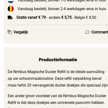
Vandaag besteld, binnen 1-3 werkdagen erna in huis
Vandaag besteld, binnen 2-4 werkdagen erna in huis
Gratis vanaf € 79
- anders
€ 5,75
- Belgie € 8,50
Vergelijk
Comment
Productinformatie
De Nimbus Magische Duster Refill is de ideale aanvulling
op uw schoonmaakroutine. Deze refill verpakking bevat
maar liefst 20 vervangende duster doekjes die speciaal zijn
ontworpen om stof, haar en allergenen effectief vast te
Een ander groot voordeel van de Nimbus Magische Duster
houden. Deze doekjes zijn niet alleen praktisch, maar ook
Refill is dat deze doekjes een universele pasvorm hebben.
milieubewust, omdat ze zijn vervaardigd van gerecyclede