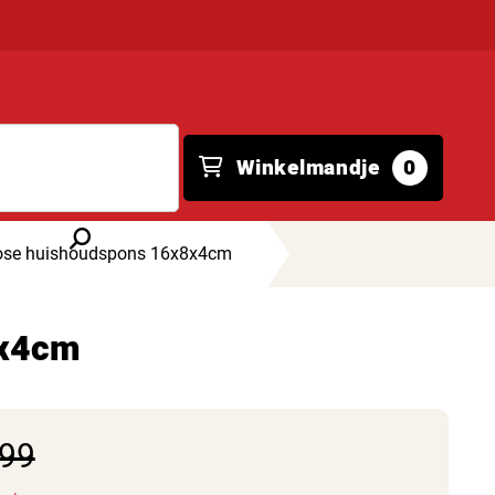
Winkelmandje
0
cose huishoudspons 16x8x4cm
8x4cm
,99