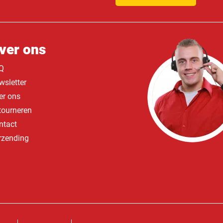
ver ons
Q
wsletter
er ons
tourneren
ntact
rzending