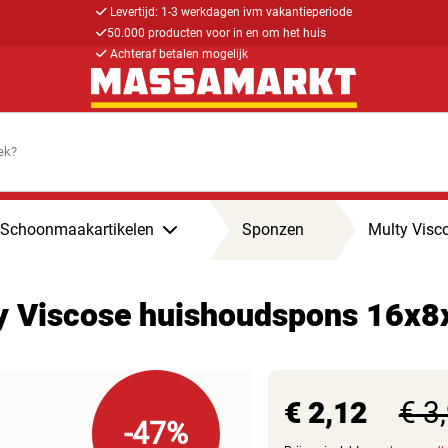
Levertijd: 1-3 werkdagen ivm vakantieperiode
50.000 producten voor in en om het huis
Achteraf betalen mogelijk
Schoonmaakartikelen
Sponzen
Multy Vis
y Viscose huishoudspons 16x
€ 2,12
€ 3
-47%