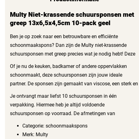
Multy Niet-krassende schuursponsen met
greep 13x6,5x4,5cm 10-pack geel
Ben je op zoek naar een betrouwbare en efficiënte
schoonmaakspons? Dan zijn de Multy niet-krassende
schuursponsen met greep precies wat je nodig hebt! Deze
schuursponsen maken jouw schoonmaakklus een stuk
Of je nu de keuken, badkamer of andere oppervlakken
makkelijker. Dankzij de handige greep heb je extra controle
schoonmaakt, deze schuursponsen zijn jouw ideale
en kracht bij het schrobben, zonder dat je oppervlakken
partner. De sponsen zijn gemaakt van viscose, een sterk en
beschadigt.
absorberend materiaal dat lang meegaat. De gele kleur
Je ontvangt maar liefst 10 schuursponsen in één
zorgt ervoor dat je ze makkelijk kunt vinden tussen je
verpakking. Hiermee heb je altijd voldoende
schoonmaakspullen.
schuursponsen op voorraad. De afmetingen van
13x6,5x4,5 cm zorgen ervoor dat de spons goed in je hand
Categorie: schoonmaakspons
past, wat het schoonmaken nog makkelijker maakt.
Merk: Multy