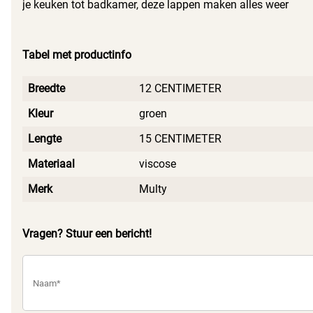
je keuken tot badkamer, deze lappen maken alles weer
blinkend schoon. Dankzij de stevige structuur verwijder je
zelfs de meest hardnekkige vlekken zonder moeite.
Tabel met productinfo
Breedte
12 CENTIMETER
Kleur
groen
Lengte
15 CENTIMETER
Materiaal
viscose
Merk
Multy
Vragen? Stuur een bericht!