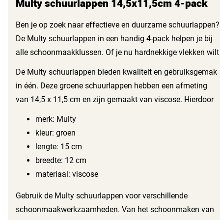
Multy schuurlappen 14,5x11,5cm 4-pack
Ben je op zoek naar effectieve en duurzame schuurlappen?
De Multy schuurlappen in een handig 4-pack helpen je bij
alle schoonmaakklussen. Of je nu hardnekkige vlekken wilt
verwijderen of oppervlakken grondig wilt reinigen, deze
De Multy schuurlappen bieden kwaliteit en gebruiksgemak
schuurlappen zijn jouw ideale partner.
in één. Deze groene schuurlappen hebben een afmeting
van 14,5 x 11,5 cm en zijn gemaakt van viscose. Hierdoor
zijn ze niet alleen stevig maar ook flexibel. Je bereikt zelfs
merk: Multy
de lastigste hoekjes moeiteloos.
kleur: groen
lengte: 15 cm
breedte: 12 cm
materiaal: viscose
Gebruik de Multy schuurlappen voor verschillende
schoonmaakwerkzaamheden. Van het schoonmaken van