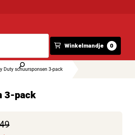
Winkelmandje
0
y Duty schuursponsen 3-pack
n 3-pack
,49