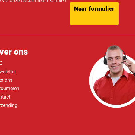
e via onze social media kanalen.
Naar formulier
ver ons
Q
wsletter
er ons
tourneren
ntact
rzending