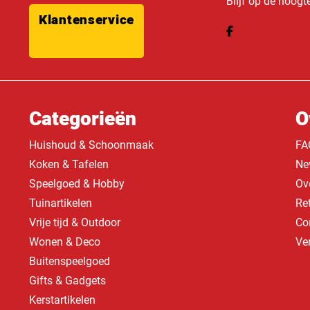
Blijf op de hoogt
Klantenservice
Categorieën
O
Huishoud & Schoonmaak
FA
Koken & Tafelen
Ne
Speelgoed & Hobby
Ov
Tuinartikelen
Re
Vrije tijd & Outdoor
Co
Wonen & Deco
Ve
Buitenspeelgoed
Gifts & Gadgets
Kerstartikelen