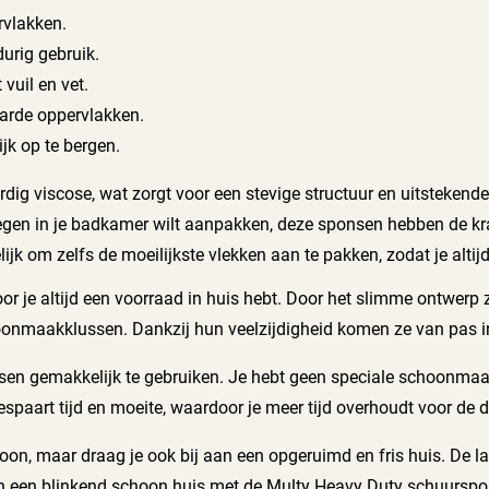
rvlakken.
urig gebruik.
vuil en vet.
arde oppervlakken.
jk op te bergen.
 viscose, wat zorgt voor een stevige structuur en uitstekende 
egen in je badkamer wilt aanpakken, deze sponsen hebben de kr
jk om zelfs de moeilijkste vlekken aan te pakken, zodat je altij
 je altijd een voorraad in huis hebt. Door het slimme ontwerp z
oonmaakklussen. Dankzij hun veelzijdigheid komen ze van pas i
en gemakkelijk te gebruiken. Je hebt geen speciale schoonmaak
spaart tijd en moeite, waardoor je meer tijd overhoudt voor de d
on, maar draag je ook bij aan een opgeruimd en fris huis. De la
 een blinkend schoon huis met de Multy Heavy Duty schuurspons