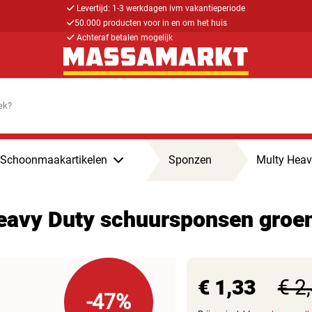
Levertijd: 1-3 werkdagen ivm vakantieperiode
50.000 producten voor in en om het huis
Achteraf betalen mogelijk
Schoonmaakartikelen
Sponzen
Multy Heav
eavy Duty schuursponsen groe
€ 1,33
€ 2
-47%