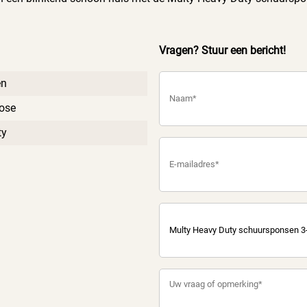
Vragen? Stuur een bericht!
en
cose
ty