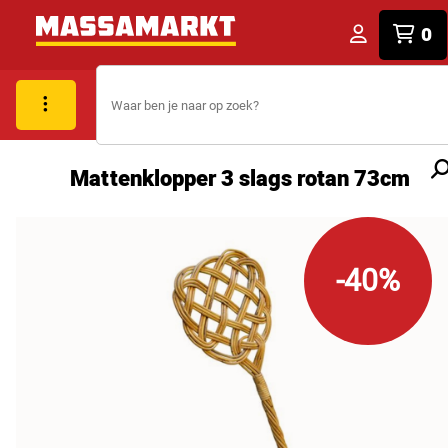
0
Mattenklopper 3 slags rotan 73cm
-40%