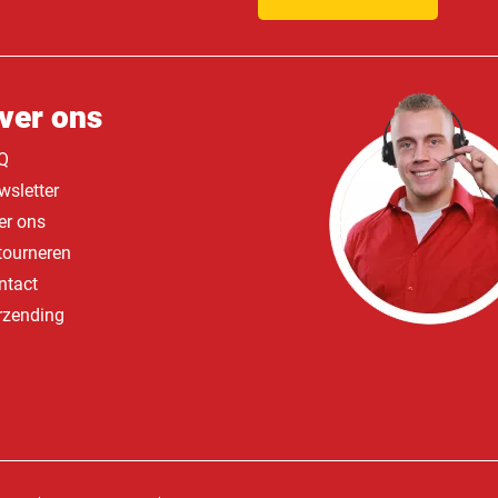
ver ons
Q
wsletter
er ons
tourneren
ntact
rzending