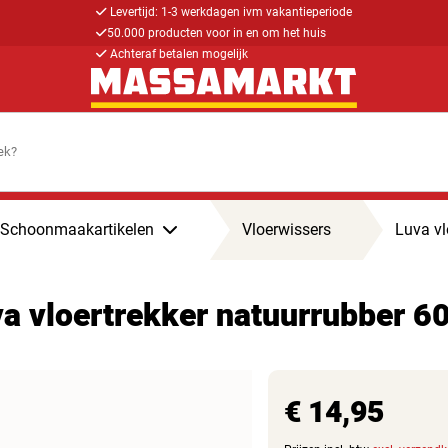
Levertijd: 1-3 werkdagen ivm vakantieperiode
50.000 producten voor in en om het huis
Achteraf betalen mogelijk
Schoonmaakartikelen
Vloerwissers
Luva vl
a vloertrekker natuurrubber 
€ 14,95