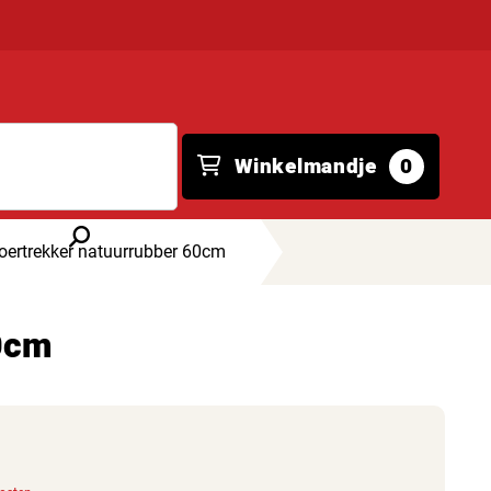
Winkelmandje
0
oertrekker natuurrubber 60cm
60cm