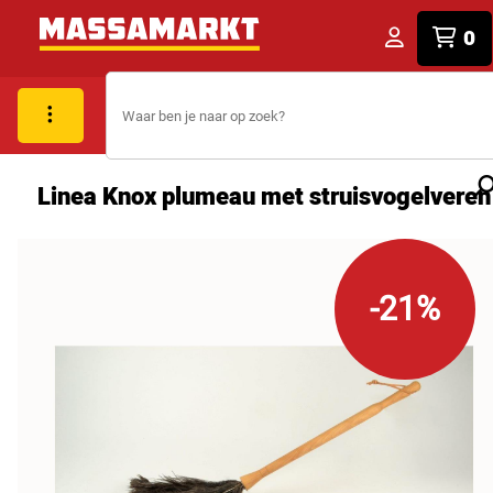
0
Linea Knox plumeau met struisvogelveren
-21%