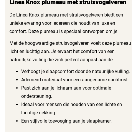
Linea Knox plumeau met struisvogelveren
De Linea Knox plumeau met struisvogelveren biedt een
unieke ervaring voor iedereen die houdt van luxe en
comfort. Deze plumeau is speciaal ontworpen om je
nachtrust te verbeteren en je een heerlijk gevoel van welzijn
Met de hoogwaardige struisvogelveren voelt deze plumeau
te geven.
licht en luchtig aan. Je ervaart het comfort van een
natuurlijke vulling die zich perfect aanpast aan de
contouren van je lichaam. De struisvogelveren zijn niet
Verhoogt je slaapcomfort door de natuurlijke vulling.
alleen zacht, maar ook ademend, wat zorgt voor een
Ademend materiaal voor een aangename nachtrust.
optimale temperatuurregulatie tijdens de nacht.
Past zich aan je lichaam aan voor optimale
ondersteuning.
Ideaal voor mensen die houden van een lichte en
luchtige dekking.
Een stijlvolle toevoeging aan je slaapkamer.