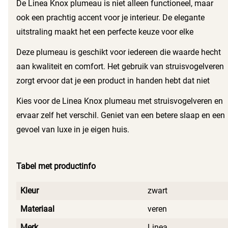
De Linea Knox plumeau is niet alleen functioneel, maar
ook een prachtig accent voor je interieur. De elegante
uitstraling maakt het een perfecte keuze voor elke
slaapkamer. Of je nu een moderne of klassieke stijl hebt,
Deze plumeau is geschikt voor iedereen die waarde hecht
deze plumeau past er naadloos bij.
aan kwaliteit en comfort. Het gebruik van struisvogelveren
zorgt ervoor dat je een product in handen hebt dat niet
alleen luxe is, maar ook duurzaam. Het is een investering in
Kies voor de Linea Knox plumeau met struisvogelveren en
je nachtrust en welzijn.
ervaar zelf het verschil. Geniet van een betere slaap en een
gevoel van luxe in je eigen huis.
Tabel met productinfo
Kleur
zwart
Materiaal
veren
Merk
Linea