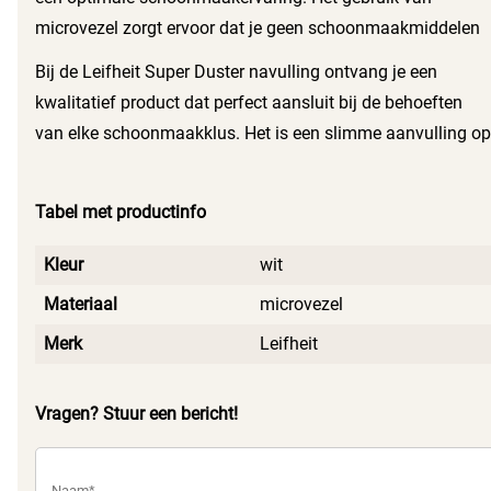
leefomgeving.
microvezel zorgt ervoor dat je geen schoonmaakmiddelen
nodig hebt, wat het milieu ten goede komt. Dit maakt de
Bij de Leifheit Super Duster navulling ontvang je een
Leifheit Super Duster navulling een duurzame keuze voor
kwalitatief product dat perfect aansluit bij de behoeften
iedereen die waarde hecht aan een schone en gezonde
van elke schoonmaakklus. Het is een slimme aanvulling op
leefomgeving.
je schoonmaakuitrusting en zorgt ervoor dat je altijd
voorbereid bent op het verwijderen van stof en vuil.
Tabel met productinfo
Kleur
wit
Materiaal
microvezel
Merk
Leifheit
Vragen? Stuur een bericht!