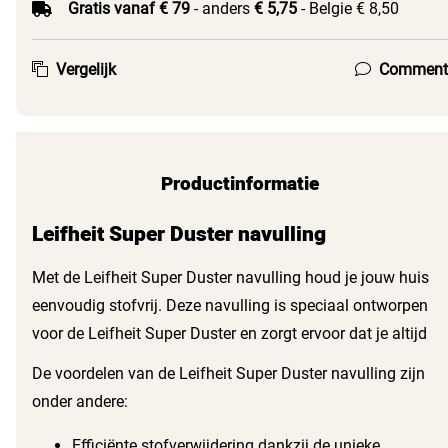
Gratis vanaf € 79
- anders
€ 5,75
- Belgie € 8,50
Vergelijk
Comment
Productinformatie
Leifheit Super Duster navulling
Met de Leifheit Super Duster navulling houd je jouw huis
eenvoudig stofvrij. Deze navulling is speciaal ontworpen
voor de Leifheit Super Duster en zorgt ervoor dat je altijd
een schoon en effectief hulpmiddel tot je beschikking hebt.
De voordelen van de Leifheit Super Duster navulling zijn
Gemaakt van hoogwaardig microvezel, biedt deze
onder andere:
navulling een uitstekende reinigingskracht.
Efficiënte stofverwijdering dankzij de unieke