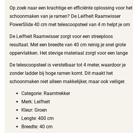
Op zoek naar een krachtige en efficiënte oplossing voor het
schoonmaken van je ramen? De Leifheit Raamwisser
PowerSlide 40 cm met telescoopsteel van 4 m helpt je om
je ramen moeiteloos te reinigen! Dankzij de uitschuifbare
De Leifheit Raamwisser zorgt voor een streeploos
steel bereik je eenvoudig hoge en moeilijk bereikbare
resultaat. Met een breedte van 40 cm reinig je snel grote
plekken.
oppervlakken. Het stevige materiaal zorgt voor een lange
levensduur en de groene kleur geeft een frisse uitstraling
De telescoopsteel is verstelbaar tot 4 meter, waardoor je
aan je schoonmaakgereedschap.
zonder ladder bij hoge ramen komt. Dit maakt het
schoonmaken niet alleen makkelijker, maar ook veiliger.
Het metaal van de raamwisser is duurzaam en ligt prettig
Categorie: Raamtrekker
in de hand.
Merk: Leifheit
Kleur: Groen
Lengte: 400 cm
Breedte: 40 cm