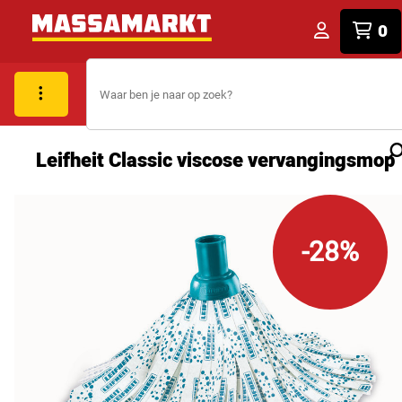
0
Leifheit Classic viscose vervangingsmop
-28%