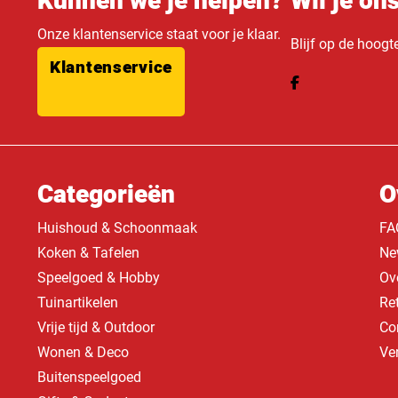
Kunnen we je helpen?
Wil je on
Onze klantenservice staat voor je klaar.
Blijf op de hoogt
Klantenservice
Categorieën
O
Huishoud & Schoonmaak
FA
Koken & Tafelen
Ne
Speelgoed & Hobby
Ov
Tuinartikelen
Re
Vrije tijd & Outdoor
Co
Wonen & Deco
Ve
Buitenspeelgoed