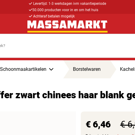
Levertijd: 1-3 werkdagen ivm vakantieperiode
50.000 producten voor in en om het huis
Achteraf betalen mogelijk
Schoonmaakartikelen
Borstelwaren
Kachel
fer zwart chinees haar blank 
€ 6,46
€ 6