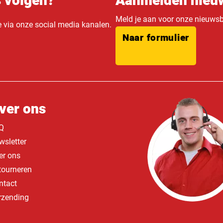
s volgen?
Aanmelden nieuw
Meld je aan voor onze nieuwsbr
e via onze social media kanalen.
Naar formulier
ver ons
Q
wsletter
er ons
tourneren
ntact
rzending