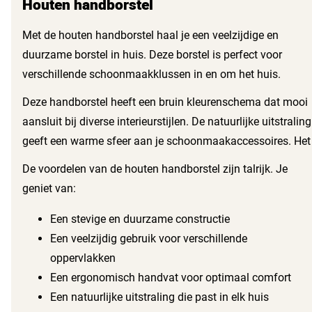
Houten handborstel
Met de houten handborstel haal je een veelzijdige en
duurzame borstel in huis. Deze borstel is perfect voor
verschillende schoonmaakklussen in en om het huis.
Dankzij het stevige houten ontwerp gaat deze borstel lang
Deze handborstel heeft een bruin kleurenschema dat mooi
mee en biedt hij volop gebruiksgemak. Je kunt hem
aansluit bij diverse interieurstijlen. De natuurlijke uitstraling
inzetten voor zowel grote als kleine oppervlakken,
geeft een warme sfeer aan je schoonmaakaccessoires. Het
waardoor hij een echte must-have is voor elke
ergonomische handvat zorgt ervoor dat je de borstel
De voordelen van de houten handborstel zijn talrijk. Je
schoonmaakroutine.
comfortabel in de hand houdt, zelfs tijdens langdurig
geniet van:
gebruik. Dit maakt het schoonmaken een stuk
gemakkelijker en efficiënter.
Een stevige en duurzame constructie
Een veelzijdig gebruik voor verschillende
oppervlakken
Een ergonomisch handvat voor optimaal comfort
Een natuurlijke uitstraling die past in elk huis