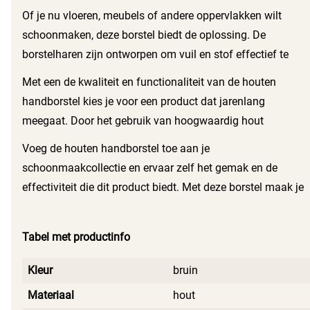
Of je nu vloeren, meubels of andere oppervlakken wilt
schoonmaken, deze borstel biedt de oplossing. De
borstelharen zijn ontworpen om vuil en stof effectief te
verwijderen zonder schade aan te richten. Dit maakt de
Met een de kwaliteit en functionaliteit van de houten
houten handborstel ideaal voor dagelijks gebruik en zorgt
handborstel kies je voor een product dat jarenlang
ervoor dat je altijd een schoon en opgeruimd huis hebt.
meegaat. Door het gebruik van hoogwaardig hout
garandeert deze borstel een lange levensduur. Dit maakt
Voeg de houten handborstel toe aan je
hem niet alleen praktisch, maar ook een duurzame keuze
schoonmaakcollectie en ervaar zelf het gemak en de
voor de milieubewuste consument.
effectiviteit die dit product biedt. Met deze borstel maak je
de klus snel en eenvoudig af, en dat met een mooi en
duurzaam hulpmiddel. Geniet van de voordelen van deze
Tabel met productinfo
handborstel in je dagelijkse schoonmaakroutine!
Kleur
bruin
Materiaal
hout